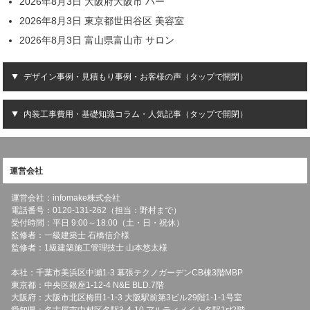
2026年8月3日 大阪府大阪市 バー
2026年8月3日 東京都世田谷区 美容室
2026年8月3日 富山県富山市 サロン
デザイン事例・見積もり事例・お客様の声（タップで開閉）
内装工事費用・基礎知識コラム・人気記事（タップで開閉）
運営会社
運営会社：infomake株式会社
電話番号：0120-131-262（担当：野村まで）
受付時間：平日 9:00～18:00（土・日・祝休）
監修者：一級建築士 石橋信介様
監修者：1級建築施工管理技士 山本悠太様
本社：千葉市美浜区中瀬1-3 幕張テクノガーデンCB棟3階MBP
東京都：中央区銀座1-12-4 N&E BLD.7階
大阪府：大阪市北区梅田1-1-3 大阪駅前第3ビル29階1-1-1号室