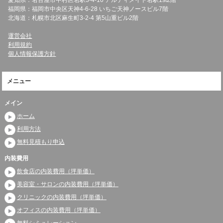
愛知県：名古屋市中村区名駅3-4-10 アルティメイト名駅1st2階
福岡県：福岡市中央区天神4-6-28 いちご天神ノースビル7階
北海道：札幌市北区麻生町3-2-4 第5山重ビル2階
運営会社
利用規約
個人情報保護方針
メニュー
メイン
ホーム
利用方法
無料見積もり申込
内装費用
飲食店の内装費用（坪単価）
美容室・サロンの内装費用（坪単価）
クリニックの内装費用（坪単価）
オフィスの内装費用（坪単価）
無料シミュレーション