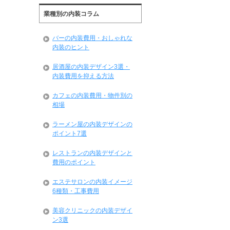
業種別の内装コラム
バーの内装費用・おしゃれな
内装のヒント
居酒屋の内装デザイン3選・
内装費用を抑える方法
カフェの内装費用・物件別の
相場
ラーメン屋の内装デザインの
ポイント7選
レストランの内装デザインと
費用のポイント
エステサロンの内装イメージ
6種類・工事費用
美容クリニックの内装デザイ
ン3選