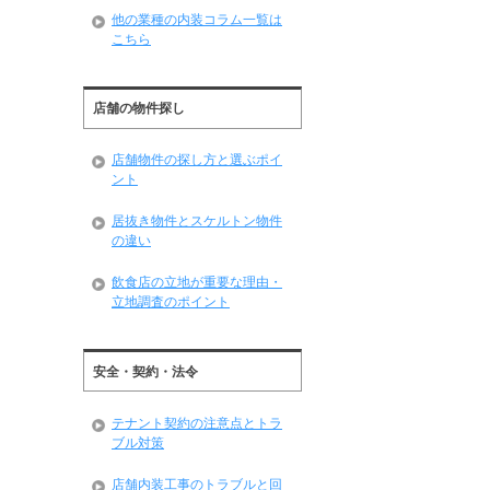
他の業種の内装コラム一覧は
こちら
店舗の物件探し
店舗物件の探し方と選ぶポイ
ント
居抜き物件とスケルトン物件
の違い
飲食店の立地が重要な理由・
立地調査のポイント
安全・契約・法令
テナント契約の注意点とトラ
ブル対策
店舗内装工事のトラブルと回