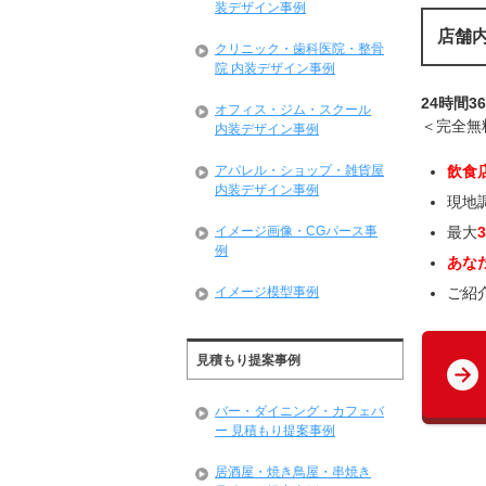
装デザイン事例
店舗
クリニック・歯科医院・整骨
院 内装デザイン事例
24時間3
オフィス・ジム・スクール
＜完全無
内装デザイン事例
アパレル・ショップ・雑貨屋
飲食
内装デザイン事例
現地
イメージ画像・CGパース事
最大
例
あな
イメージ模型事例
ご紹
見積もり提案事例
バー・ダイニング・カフェバ
ー 見積もり提案事例
居酒屋・焼き鳥屋・串焼き