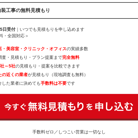
内装工事の無料見積もり
65日受付
｜いつでも見積もりを申し込めます
料・全国対応＞
店・美容室・クリニック・オフィス
の実績多数
調査・見積もり・プラン提案まで
完全無料
3社～5社
の見積もり・提案を比較できます
たの近くの業者
が見積もり（現地調査も無料）
介した業者に決めても
手数料は不要
です
手数料ゼロ／しつこい営業は一切なし