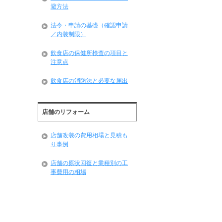
避方法
法令・申請の基礎（確認申請
／内装制限）
飲食店の保健所検査の項目と
注意点
飲食店の消防法と必要な届出
店舗のリフォーム
店舗改装の費用相場と見積も
り事例
店舗の原状回復と業種別の工
事費用の相場