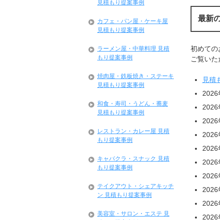
見積もり提案事例
最新
カフェ・パン屋・ケーキ屋
見積もり提案事例
初めての
ラーメン屋・中華料理 見積
もり提案事例
ご覧いただ
焼肉屋・鉄板焼き・ステーキ
見積
見積もり提案事例
202
和食・寿司・うどん・蕎麦
202
見積もり提案事例
202
レストラン・カレー屋 見積
202
もり提案事例
202
キャバクラ・スナック 見積
202
もり提案事例
202
テイクアウト・シェアキッチ
202
ン 見積もり提案事例
202
美容室・サロン・エステ 見
202