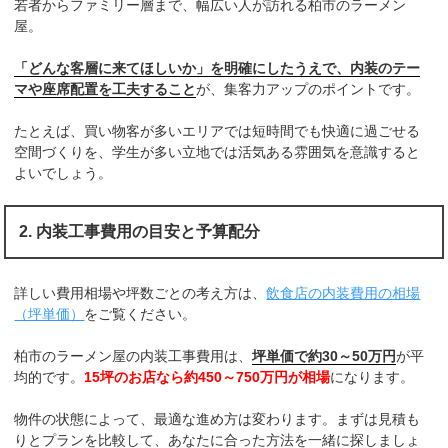
若者からファミリー層まで、幅広い人が訪れる柏市のラーメン
屋。
「どんな客層に来てほしいか」を明確にしたうえで、内装のテー
マや座席配置を工夫すること
が、集客力アップのポイントです。
たとえば、買い物客が多いエリアでは短時間でも快適に過ごせる
空間づくりを、学生が多い立地では活気ある雰囲気を意識すると
よいでしょう。
2. 内装工事費用の目安と予算配分
詳しい費用相場や坪数ごとの考え方は、
飲食店の内装費用の相場
（坪単価）
をご覧ください。
柏市のラーメン屋の内装工事費用は、
坪単価で約30～50万円
が平
均的です。
15坪のお店なら約450～750万円が相場
になります。
物件の状態によって、最適な進め方は変わります。まずは見積も
りとプランを比較して、あなたに合った方法を一緒に探しましょ