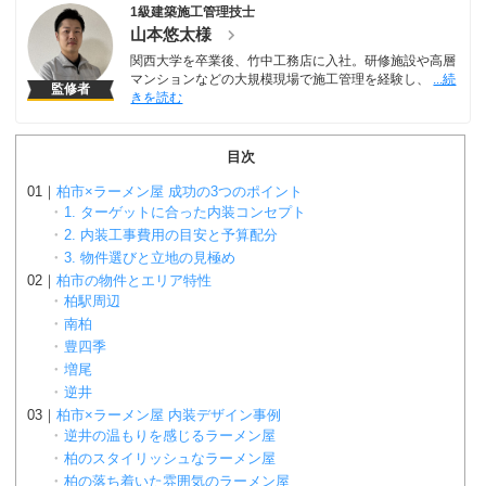
1級建築施工管理技士
山本悠太様
関西大学を卒業後、竹中工務店に入社。研修施設や高層
マンションなどの大規模現場で施工管理を経験し、
監修者
目次
柏市×ラーメン屋 成功の3つのポイント
1. ターゲットに合った内装コンセプト
2. 内装工事費用の目安と予算配分
3. 物件選びと立地の見極め
柏市の物件とエリア特性
柏駅周辺
南柏
豊四季
増尾
逆井
柏市×ラーメン屋 内装デザイン事例
逆井の温もりを感じるラーメン屋
柏のスタイリッシュなラーメン屋
柏の落ち着いた雰囲気のラーメン屋