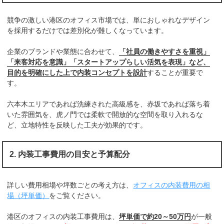
競争の激しい港区のオフィス市場では、単におしゃれなデザイン
を採用するだけでは差別化が難しくなっています。
企業のブランドや業態に合わせて、
「社員の働きやすさを重視」
「来客対応を意識」「スタートアップらしい活気を表現」など、
目的を明確にした上で内装コンセプトを設計
することが重要で
す。
六本木エリアであれば洗練された高級感を、赤坂であれば落ち着
いた雰囲気を、虎ノ門では柔軟で開放的な空間を取り入れるな
ど、立地特性を反映した工夫が効果的です。
2. 内装工事費用の目安と予算配分
詳しい費用相場や坪数ごとの考え方は、
オフィスの内装費用の相
場（坪単価）
をご覧ください。
港区のオフィスの内装工事費用は、
坪単価で約20～50万円
が一般