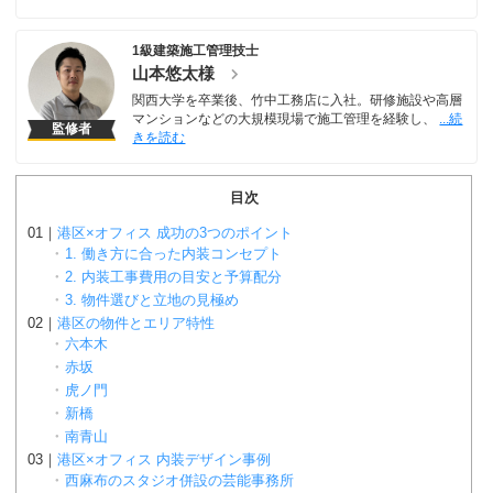
1級建築施工管理技士
山本悠太様
関西大学を卒業後、竹中工務店に入社。研修施設や高層
マンションなどの大規模現場で施工管理を経験し、
監修者
目次
港区×オフィス 成功の3つのポイント
1. 働き方に合った内装コンセプト
2. 内装工事費用の目安と予算配分
3. 物件選びと立地の見極め
港区の物件とエリア特性
六本木
赤坂
虎ノ門
新橋
南青山
港区×オフィス 内装デザイン事例
西麻布のスタジオ併設の芸能事務所