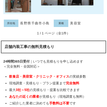
長野県千曲市小島
美容室
所在地
業種
1 / 1 ページ（全1件）
店舗内装工事の無料見積もり
24時間365日受付
｜いつでも見積もりを申し込めます
＜完全無料・全国対応＞
飲食店・美容室・クリニック・オフィス
の実績多数
現地調査・見積もり・プラン提案まで
完全無料
最大
3社～5社
の見積もり・提案を比較できます
あなたの近くの業者
が見積もり（現地調査も無料）
ご紹介した業者に決めても
手数料は不要
です