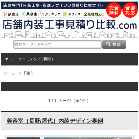
メニュー（タップで開閉）
ホーム
千曲市
1 / 1 ページ（全1件）
美容室［長野/屋代］内装デザイン事例