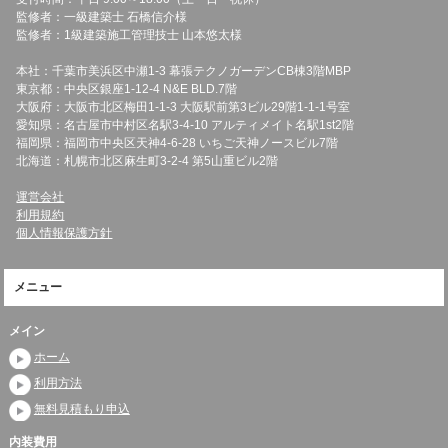
監修者：一級建築士 石橋信介様
監修者：1級建築施工管理技士 山本悠太様
本社：千葉市美浜区中瀬1-3 幕張テクノガーデンCB棟3階MBP
東京都：中央区銀座1-12-4 N&E BLD.7階
大阪府：大阪市北区梅田1-1-3 大阪駅前第3ビル29階1-1-1号室
愛知県：名古屋市中村区名駅3-4-10 アルティメイト名駅1st2階
福岡県：福岡市中央区天神4-6-28 いちご天神ノースビル7階
北海道：札幌市北区麻生町3-2-4 第5山重ビル2階
運営会社
利用規約
個人情報保護方針
メニュー
メイン
ホーム
利用方法
無料見積もり申込
内装費用