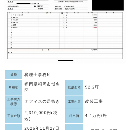
税理士事務所
業種
福岡県福岡市博多
52.2坪
所在地
店舗面積
区
工事前の
オフィスの居抜き
改装工事
工事内容
状態
2,310,000円(税
4.4万円/坪
工事金額
坪単価
込)
2025年11月27日