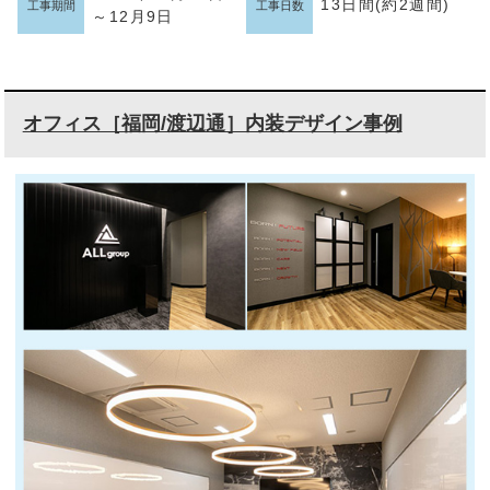
13日間(約2週間)
工事期間
工事日数
～12月9日
オフィス［福岡/渡辺通］内装デザイン事例