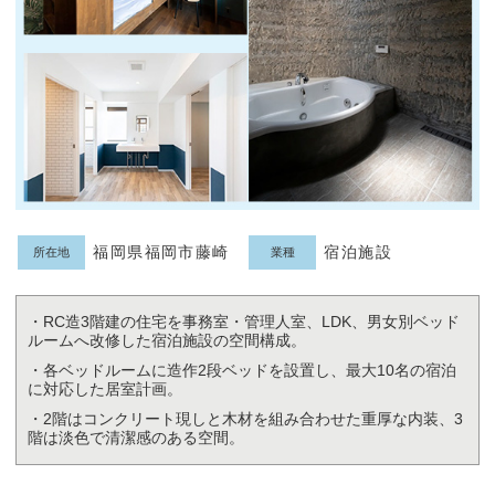
福岡県福岡市藤崎
宿泊施設
所在地
業種
・RC造3階建の住宅を事務室・管理人室、LDK、男女別ベッド
ルームへ改修した宿泊施設の空間構成。
・各ベッドルームに造作2段ベッドを設置し、最大10名の宿泊
に対応した居室計画。
・2階はコンクリート現しと木材を組み合わせた重厚な内装、3
階は淡色で清潔感のある空間。