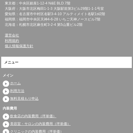
東京都：中央区銀座1-12-4 N&E BLD.7階
大阪府：大阪市北区梅田1-1-3 大阪駅前第3ビル29階1-1-1号室
愛知県：名古屋市中村区名駅3-4-10 アルティメイト名駅1st2階
福岡県：福岡市中央区天神4-6-28 いちご天神ノースビル7階
北海道：札幌市北区麻生町3-2-4 第5山重ビル2階
運営会社
利用規約
個人情報保護方針
メニュー
メイン
ホーム
利用方法
無料見積もり申込
内装費用
飲食店の内装費用（坪単価）
美容室・サロンの内装費用（坪単価）
クリニックの内装費用（坪単価）