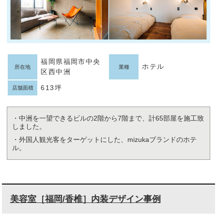
福岡県福岡市中央
ホテル
所在地
業種
区西中洲
613坪
店舗面積
・中洲を一望できるビルの2階から7階まで、計65部屋を施工致
しました。
・外国人観光客をターゲットにした、mizukaブランドのホテ
ル。
美容室［福岡/香椎］内装デザイン事例