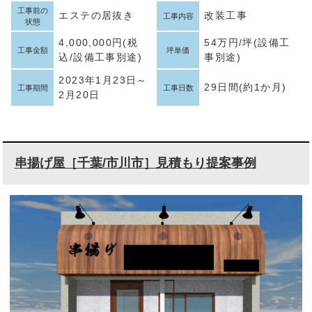
工事前の
エステの居抜き
改装工事
工事内容
状態
4,000,000円(税
54万円/坪(設備工
工事金額
坪単価
込/設備工事別途)
事別途)
2023年1月23日～
29日間(約1か月)
工事期間
工事日数
2月20日
串揚げ屋［千葉/市川市］見積もり提案事例