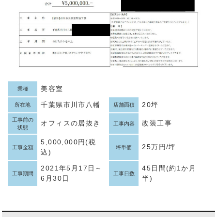
美容室
業種
千葉県市川市八幡
20坪
所在地
店舗面積
工事前の
オフィスの居抜き
改装工事
工事内容
状態
5,000,000円(税
25万円/坪
工事金額
坪単価
込)
2021年5月17日～
45日間(約1か月
工事期間
工事日数
6月30日
半)