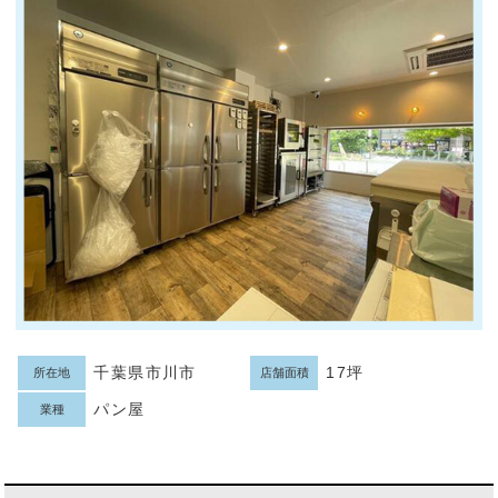
千葉県市川市
17坪
所在地
店舗面積
パン屋
業種