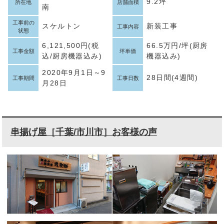
9.2坪
所在地
店舗面積
南
工事前の
スケルトン
新装工事
工事内容
状態
6,121,500円(税
66.5万円/坪(厨房
工事金額
坪単価
込/厨房機器込み)
機器込み)
2020年9月1日～9
28日間(4週間)
工事期間
工事日数
月28日
串揚げ屋［千葉/市川市］お客様の声