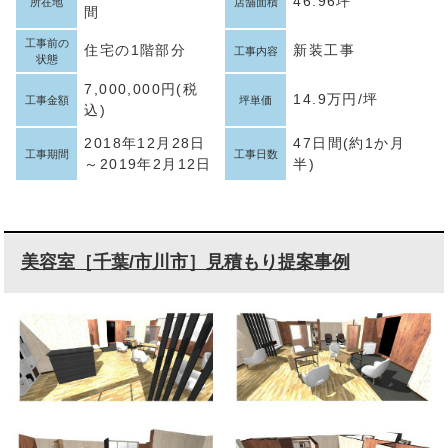
46.96坪
所在地
店舗面積
間
工事前の
住宅の1階部分
新装工事
工事内容
状態
7,000,000円(税
14.9万円/坪
工事金額
坪単価
込)
2018年12月28日
47日間(約1か月
工事期間
工事日数
～2019年2月12日
半)
美容室［千葉/市川市］見積もり提案事例