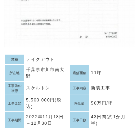
テイクアウト
業種
千葉県市川市南大
11坪
所在地
店舗面積
野
工事前の
スケルトン
新装工事
工事内容
状態
5,500,000円(税
50万円/坪
工事金額
坪単価
込)
2022年11月18日
43日間(約1か月
工事期間
工事日数
～12月30日
半)