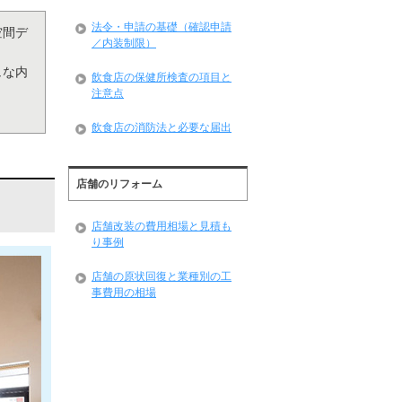
法令・申請の基礎（確認申請
空間デ
／内装制限）
ュな内
飲食店の保健所検査の項目と
注意点
飲食店の消防法と必要な届出
店舗のリフォーム
店舗改装の費用相場と見積も
り事例
店舗の原状回復と業種別の工
事費用の相場