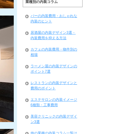
業種別の内装コラム
バーの内装費用・おしゃれな
内装のヒント
居酒屋の内装デザイン3選・
内装費用を抑える方法
カフェの内装費用・物件別の
相場
ラーメン屋の内装デザインの
ポイント7選
レストランの内装デザインと
費用のポイント
エステサロンの内装イメージ
6種類・工事費用
美容クリニックの内装デザイ
ン3選
他の業種の内装コラム一覧は