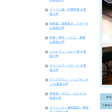
お客様の声
ラーメン屋・中華料理 お客
様の声
焼肉屋・鉄板焼き・ステーキ
お客様の声
和食・寿司・うどん・蕎麦
お客様の声
レストラン・カレー屋 お客
様の声
キャバクラ・スナック お客
様の声
テイクアウト・シェアキッチ
ン お客様の声
美容室・サロン・エステ お
所在
客様の声
工事前
クリニック・歯科医院・整骨