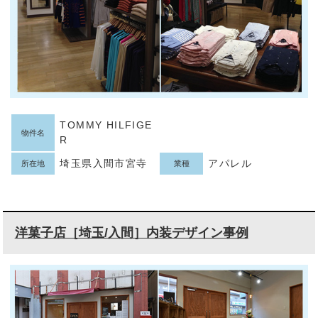
TOMMY HILFIGE
物件名
R
埼玉県入間市宮寺
アパレル
所在地
業種
洋菓子店［埼玉/入間］内装デザイン事例