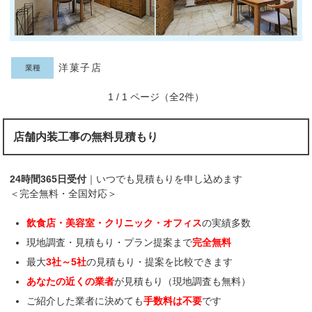
洋菓子店
業種
1 / 1 ページ（全2件）
店舗内装工事の無料見積もり
24時間365日受付
｜いつでも見積もりを申し込めます
＜完全無料・全国対応＞
飲食店・美容室・クリニック・オフィス
の実績多数
現地調査・見積もり・プラン提案まで
完全無料
最大
3社～5社
の見積もり・提案を比較できます
あなたの近くの業者
が見積もり（現地調査も無料）
ご紹介した業者に決めても
手数料は不要
です