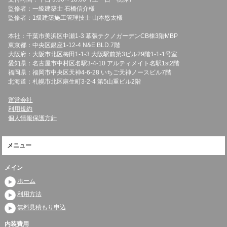
監修者：一級建築士 石橋信介様
監修者：1級建築施工管理技士 山本悠太様
本社：千葉市美浜区中瀬1-3 幕張テクノガーデンCB棟3階MBP
東京都：中央区銀座1-12-4 N&E BLD.7階
大阪府：大阪市北区梅田1-1-3 大阪駅前第3ビル29階1-1-1号室
愛知県：名古屋市中村区名駅3-4-10 アルティメイト名駅1st2階
福岡県：福岡市中央区天神4-6-28 いちご天神ノースビル7階
北海道：札幌市北区麻生町3-2-4 第5山重ビル2階
運営会社
利用規約
個人情報保護方針
メニュー
メイン
ホーム
利用方法
無料見積もり申込
内装費用