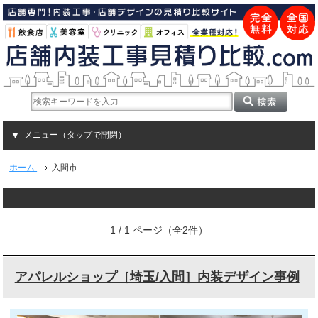
メニュー（タップで開閉）
ホーム
入間市
1 / 1 ページ（全2件）
アパレルショップ［埼玉/入間］内装デザイン事例