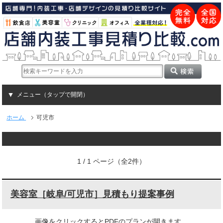
メニュー（タップで開閉）
ホーム
可児市
1 / 1 ページ（全2件）
美容室［岐阜/可児市］見積もり提案事例
画像をクリックするとPDFのプランが開きます。