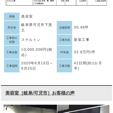
美容室
業種
岐阜県可児市下恵
30.49坪
所在地
店舗面積
土
工事前の
スケルトン
新装工事
工事内容
状態
10,000,000円(税
32.8万円/坪
工事金額
坪単価
込)
2020年8月15日～
42日間(約1か月
工事期間
工事日数
9月25日
半)
美容室［岐阜/可児市］お客様の声