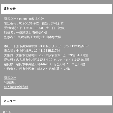
運営会社
運営会社：infomake株式会社
電話番号：0120-131-262（担当：野村まで）
受付時間：平日 9:00～18:00（土・日・祝休）
監修者：一級建築士 石橋信介様
監修者：1級建築施工管理技士 山本悠太様
本社：千葉市美浜区中瀬1-3 幕張テクノガーデンCB棟3階MBP
東京都：中央区銀座1-12-4 N&E BLD.7階
大阪府：大阪市北区梅田1-1-3 大阪駅前第3ビル29階1-1-1号室
愛知県：名古屋市中村区名駅3-4-10 アルティメイト名駅1st2階
福岡県：福岡市中央区天神4-6-28 いちご天神ノースビル7階
北海道：札幌市北区麻生町3-2-4 第5山重ビル2階
運営会社
利用規約
個人情報保護方針
メニュー
メイン