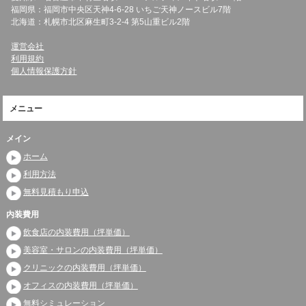
福岡県：福岡市中央区天神4-6-28 いちご天神ノースビル7階
北海道：札幌市北区麻生町3-2-4 第5山重ビル2階
運営会社
利用規約
個人情報保護方針
メニュー
メイン
ホーム
利用方法
無料見積もり申込
内装費用
飲食店の内装費用（坪単価）
美容室・サロンの内装費用（坪単価）
クリニックの内装費用（坪単価）
オフィスの内装費用（坪単価）
無料シミュレーション