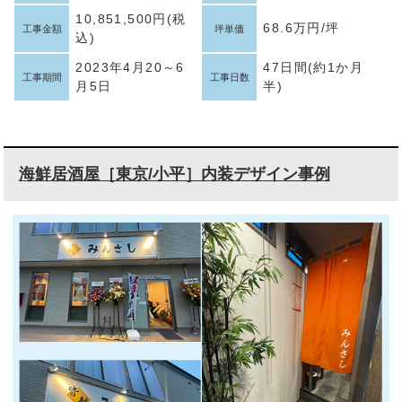
10,851,500円(税
68.6万円/坪
工事金額
坪単価
込)
2023年4月20～6
47日間(約1か月
工事期間
工事日数
月5日
半)
海鮮居酒屋［東京/小平］内装デザイン事例