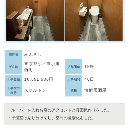
みんさし
物件名
東京都小平市小川
15坪
所在地
店舗面積
西町
10,851,500円
40日
工事金額
工事期間
工事前の
スケルトン
海鮮居酒屋
業種
状態
・ルーバーを入れお店のアクセントと雰囲気作りをした。
・半個室は貼り分けをし、空間の差別化をした。