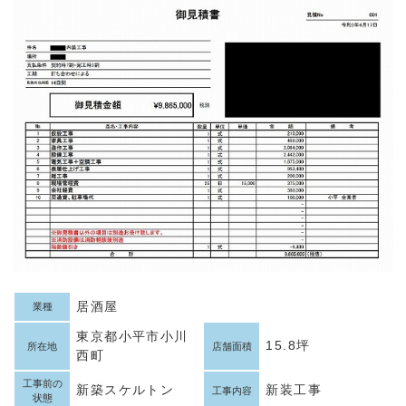
居酒屋
業種
東京都小平市小川
15.8坪
所在地
店舗面積
西町
工事前の
新築スケルトン
新装工事
工事内容
状態