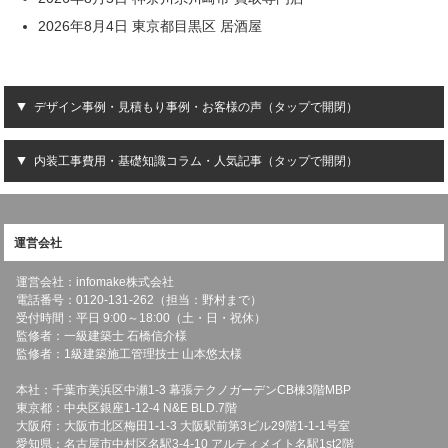
2026年8月4日 東京都目黒区 居酒屋
デザイン事例・見積もり事例・お客様の声（タップで開閉）
内装工事費用・基礎知識コラム・人気記事（タップで開閉）
運営会社
運営会社：infomake株式会社
電話番号：0120-131-262（担当：野村まで）
受付時間：平日 9:00～18:00（土・日・祝休）
監修者：一級建築士 石橋信介様
監修者：1級建築施工管理技士 山本悠太様
本社：千葉市美浜区中瀬1-3 幕張テクノガーデンCB棟3階MBP
東京都：中央区銀座1-12-4 N&E BLD.7階
大阪府：大阪市北区梅田1-1-3 大阪駅前第3ビル29階1-1-1号室
愛知県：名古屋市中村区名駅3-4-10 アルティメイト名駅1st2階