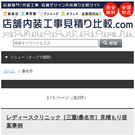
メニュー（タップで開閉）
ホーム
桑名市
1 / 1 ページ（全2件）
レディースクリニック［三重/桑名市］見積もり提
案事例