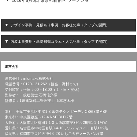
2026年8月5日 東京都新宿区 ラーメン屋
デザイン事例・見積もり事例・お客様の声（タップで開閉）
内装工事費用・基礎知識コラム・人気記事（タップで開閉）
運営会社
運営会社：infomake株式会社
電話番号：0120-131-262（担当：野村まで）
受付時間：平日 9:00～18:00（土・日・祝休）
監修者：一級建築士 石橋信介様
監修者：1級建築施工管理技士 山本悠太様
本社：千葉市美浜区中瀬1-3 幕張テクノガーデンCB棟3階MBP
東京都：中央区銀座1-12-4 N&E BLD.7階
大阪府：大阪市北区梅田1-1-3 大阪駅前第3ビル29階1-1-1号室
愛知県：名古屋市中村区名駅3-4-10 アルティメイト名駅1st2階
福岡県：福岡市中央区天神4-6-28 いちご天神ノースビル7階