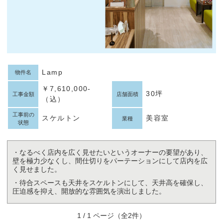
Lamp
物件名
￥7,610,000-
30坪
工事金額
店舗面積
（込）
工事前の
スケルトン
美容室
業種
状態
・なるべく店内を広く見せたいというオーナーの要望があり、
壁を極力少なくし、間仕切りをパーテーションにして店内を広
く見せました。
・待合スペースも天井をスケルトンにして、天井高を確保し、
圧迫感を抑え、開放的な雰囲気を演出しました。
1 / 1 ページ（全2件）