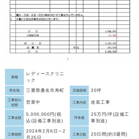
レディースクリニ
業種
ック
三重県桑名市寿町
20坪
所在地
店舗面積
工事前の
営業中
改装工事
工事内容
状態
5,000,000円(税
25万円/坪(設備工
工事金額
坪単価
込/設備工事別途)
事別途)
2024年2月6日～2
20日間(約3週間)
工事期間
工事日数
月25日