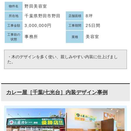
野田美容室
物件名
千葉県野田市野田
8坪
所在地
店舗面積
3,000,000円
25日間
工事金額
工事期間
工事前の
事務所
美容室
業種
状態
・木のデザインを多く使い、親しみやすい内装に仕上げまし
た。
カレー屋［千葉/七光台］内装デザイン事例