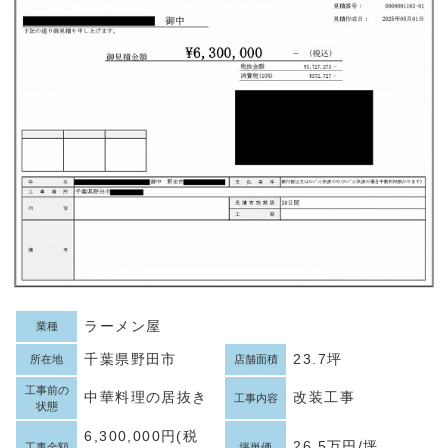
ラーメン屋
業種
千葉県野田市
23.7坪
所在地
店舗面積
工事前の
中華料理の居抜き
改装工事
工事内容
状態
6,300,000円(税
26.5万円/坪
工事金額
坪単価