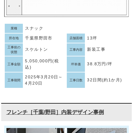
スナック
業種
千葉県野田市
13坪
所在地
店舗面積
工事前の
スケルトン
新装工事
工事内容
状態
5,050,000円(税
38.8万円/坪
工事金額
坪単価
込)
2025年3月20日～
32日間(約1か月)
工事期間
工事日数
4月20日
フレンチ［千葉/野田］内装デザイン事例