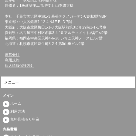
監修者：一級建築士 石橋信介様
監修者：1級建築施工管理技士 山本悠太様
本社：千葉市美浜区中瀬1-3 幕張テクノガーデンCB棟3階MBP
東京都：中央区銀座1-12-4 N&E BLD.7階
大阪府：大阪市北区梅田1-1-3 大阪駅前第3ビル29階1-1-1号室
愛知県：名古屋市中村区名駅3-4-10 アルティメイト名駅1st2階
福岡県：福岡市中央区天神4-6-28 いちご天神ノースビル7階
北海道：札幌市北区麻生町3-2-4 第5山重ビル2階
運営会社
利用規約
個人情報保護方針
メニュー
メイン
ホーム
利用方法
無料見積もり申込
内装費用