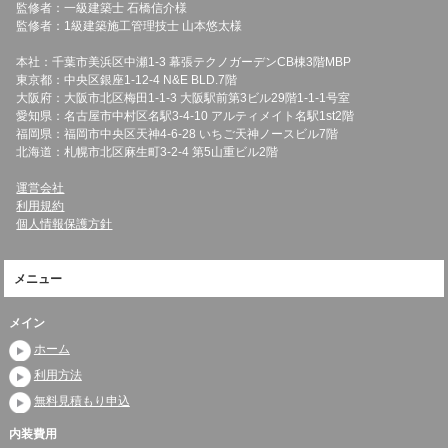
監修者：一級建築士 石橋信介様
監修者：1級建築施工管理技士 山本悠太様
本社：千葉市美浜区中瀬1-3 幕張テクノガーデンCB棟3階MBP
東京都：中央区銀座1-12-4 N&E BLD.7階
大阪府：大阪市北区梅田1-1-3 大阪駅前第3ビル29階1-1-1号室
愛知県：名古屋市中村区名駅3-4-10 アルティメイト名駅1st2階
福岡県：福岡市中央区天神4-6-28 いちご天神ノースビル7階
北海道：札幌市北区麻生町3-2-4 第5山重ビル2階
運営会社
利用規約
個人情報保護方針
メニュー
メイン
ホーム
利用方法
無料見積もり申込
内装費用