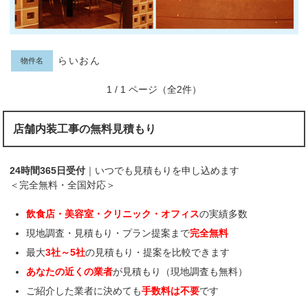
らいおん
物件名
1 / 1 ページ（全2件）
店舗内装工事の無料見積もり
24時間365日受付
｜いつでも見積もりを申し込めます
＜完全無料・全国対応＞
飲食店・美容室・クリニック・オフィス
の実績多数
現地調査・見積もり・プラン提案まで
完全無料
最大
3社～5社
の見積もり・提案を比較できます
あなたの近くの業者
が見積もり（現地調査も無料）
ご紹介した業者に決めても
手数料は不要
です