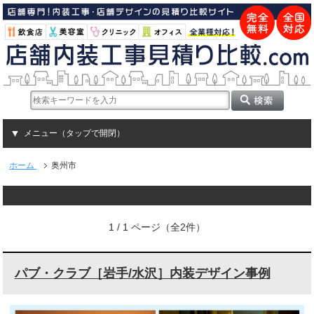
メニュー（タップで開閉）
ホーム
奥州市
1 / 1 ページ（全2件）
パブ・クラブ［岩手/水沢］内装デザイン事例