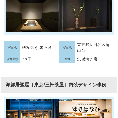
東京都世田谷区尾
鉄板焼き 未ら音
所在地
所在地
山台
28坪
鉄板焼き店
店舗面積
業種
海鮮居酒屋［東京/三軒茶屋］内装デザイン事例