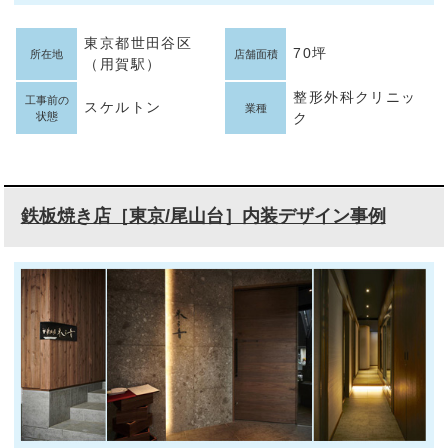
東京都世田谷区
70坪
所在地
店舗面積
（用賀駅）
整形外科クリニッ
工事前の
スケルトン
業種
状態
ク
鉄板焼き店［東京/尾山台］内装デザイン事例