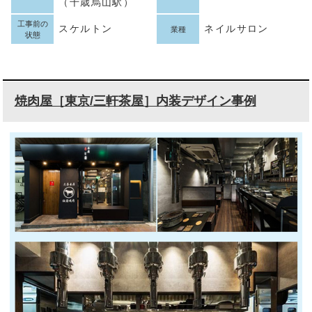
（千歳烏山駅）
工事前の
スケルトン
ネイルサロン
業種
状態
焼肉屋［東京/三軒茶屋］内装デザイン事例