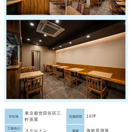
東京都世田谷区三
16坪
所在地
店舗面積
軒茶屋
工事前の
スケルトン
海鮮居酒屋
業種