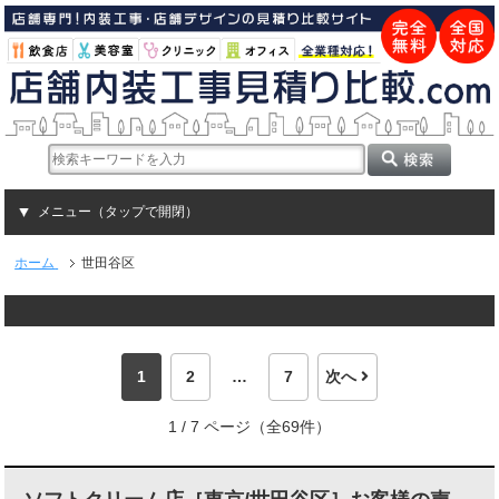
メニュー（タップで開閉）
ホーム
世田谷区
1
2
…
7
次へ
1 / 7 ページ（全69件）