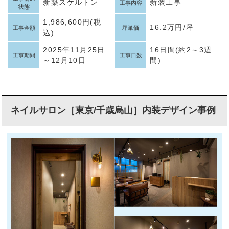
新築スケルトン
新装工事
工事内容
状態
1,986,600円(税
16.2万円/坪
工事金額
坪単価
込)
2025年11月25日
16日間(約2～3週
工事期間
工事日数
～12月10日
間)
ネイルサロン［東京/千歳烏山］内装デザイン事例