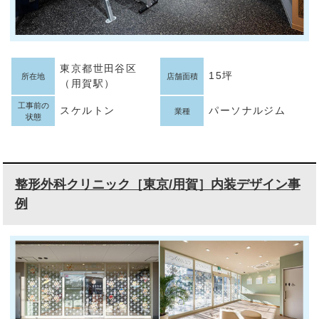
東京都世田谷区
15坪
所在地
店舗面積
（用賀駅）
工事前の
スケルトン
パーソナルジム
業種
状態
整形外科クリニック［東京/用賀］内装デザイン事
例