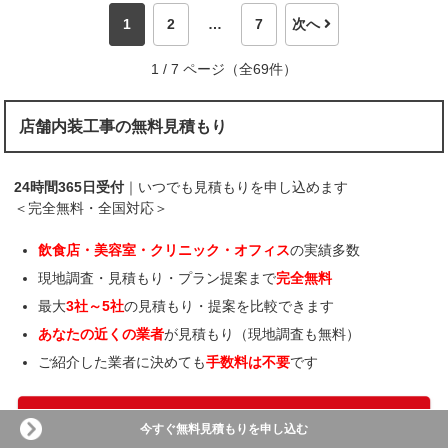
1
2
…
7
次へ
1 / 7 ページ（全69件）
店舗内装工事の無料見積もり
24時間365日受付
｜いつでも見積もりを申し込めます
＜完全無料・全国対応＞
飲食店・美容室・クリニック・オフィス
の実績多数
現地調査・見積もり・プラン提案まで
完全無料
最大
3社～5社
の見積もり・提案を比較できます
あなたの近くの業者
が見積もり（現地調査も無料）
ご紹介した業者に決めても
手数料は不要
です
今すぐ無料見積もりを申し込む