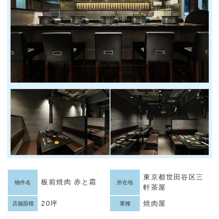
東京都世田谷区三
板前焼肉 赤と霜
物件名
所在地
軒茶屋
20坪
焼肉屋
店舗面積
業種