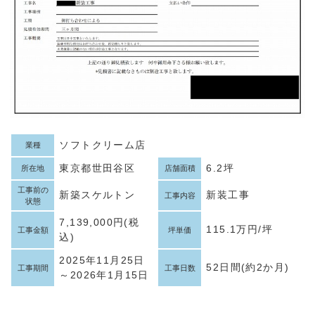
ソフトクリーム店
業種
東京都世田谷区
6.2坪
所在地
店舗面積
工事前の
新築スケルトン
新装工事
工事内容
状態
7,139,000円(税
115.1万円/坪
工事金額
坪単価
込)
2025年11月25日
52日間(約2か月)
工事期間
工事日数
～2026年1月15日