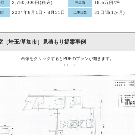
2,780,000円(税込)
18.5万円/坪
金額
坪単価
2024年8月1日～8月31日
31日間(1か月)
期間
工事日数
室［埼玉/草加市］見積もり提案事例
画像をクリックするとPDFのプランが開きます。
↓ ↓ ↓ ↓ ↓