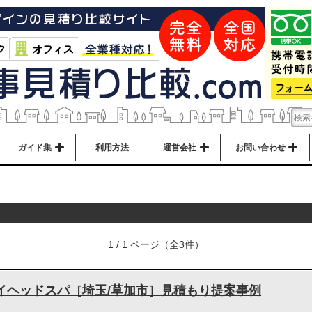
ガイド集
利用方法
運営会社
お問い合わせ
1 / 1 ページ（全3件）
イヘッドスパ［埼玉/草加市］見積もり提案事例