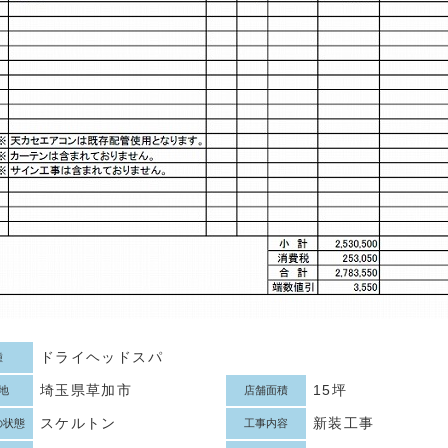
ドライヘッドスパ
種
埼玉県草加市
15坪
地
店舗面積
スケルトン
新装工事
の状態
工事内容