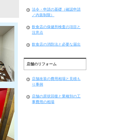
法令・申請の基礎（確認申請
／内装制限）
飲食店の保健所検査の項目と
注意点
飲食店の消防法と必要な届出
店舗のリフォーム
店舗改装の費用相場と見積も
り事例
店舗の原状回復と業種別の工
事費用の相場