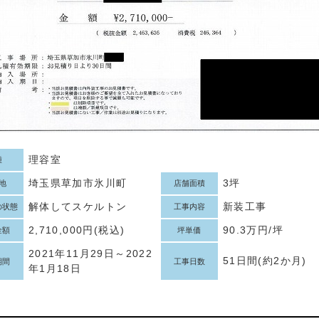
理容室
種
埼玉県草加市氷川町
3坪
地
店舗面積
解体してスケルトン
新装工事
の状態
工事内容
2,710,000円(税込)
90.3万円/坪
金額
坪単価
2021年11月29日～2022
51日間(約2か月)
期間
工事日数
年1月18日