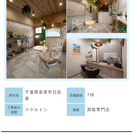
千葉県富里市日吉
7坪
所在地
店舗面積
倉
工事前の
スケルトン
買取専門店
業種
状態