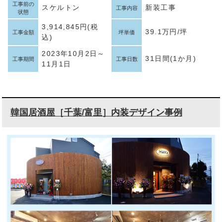
工事前の
スケルトン
新装工事
工事内容
状態
3,914,845円(税
39.1万円/坪
工事金額
坪単価
込)
2023年10月2日～
31日間(1か月)
工事期間
工事日数
11月1日
韓国居酒屋［千葉/富里］内装デザイン事例