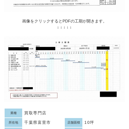
画像をクリックするとPDFの工期が開きます。
↓ ↓ ↓ ↓ ↓
買取専門店
業種
千葉県富里市
10坪
所在地
店舗面積