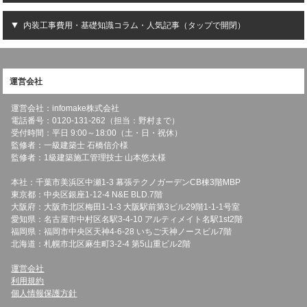
内装工事費用・基礎知識コラム・人気記事（タップで開閉）
運営会社
運営会社：infomake株式会社
電話番号：0120-131-262（担当：野村まで）
受付時間：平日 9:00～18:00（土・日・祝休）
監修者：一級建築士 石橋信介様
監修者：1級建築施工管理技士 山本悠太様
本社：千葉市美浜区中瀬1-3 幕張テクノガーデンCB棟3階MBP
東京都：中央区銀座1-12-4 N&E BLD.7階
大阪府：大阪市北区梅田1-1-3 大阪駅前第3ビル29階1-1-1号室
愛知県：名古屋市中村区名駅3-4-10 アルティメイト名駅1st2階
福岡県：福岡市中央区天神4-6-28 いちご天神ノースビル7階
北海道：札幌市北区麻生町3-2-4 第5山重ビル2階
運営会社
利用規約
個人情報保護方針