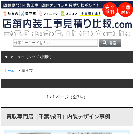
メニュー（タップで開閉）
ホーム
富里市
1 / 1 ページ（全3件）
買取専門店［千葉/成田］内装デザイン事例