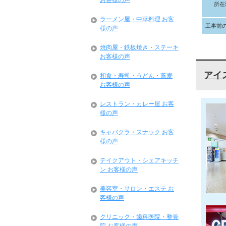
お客様の声
所在
ラーメン屋・中華料理 お客
工事前
様の声
焼肉屋・鉄板焼き・ステーキ
お客様の声
アイ
和食・寿司・うどん・蕎麦
お客様の声
レストラン・カレー屋 お客
様の声
キャバクラ・スナック お客
様の声
テイクアウト・シェアキッチ
ン お客様の声
美容室・サロン・エステ お
客様の声
クリニック・歯科医院・整骨