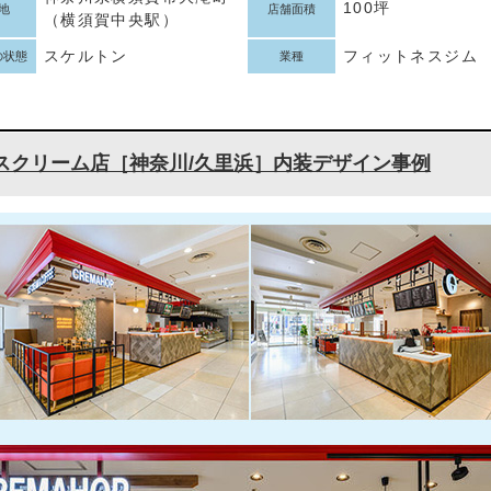
100坪
地
店舗面積
（横須賀中央駅）
スケルトン
フィットネスジム
の状態
業種
スクリーム店［神奈川/久里浜］内装デザイン事例