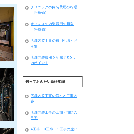
クリニックの内装費用の相場
（坪単価）
オフィスの内装費用の相場
（坪単価）
店舗内装工事の費用相場・坪
単価
店舗内装費用を削減する5つ
のポイント
知っておきたい基礎知識
店舗内装工事の流れと工事内
容
店舗内装工事の工期・期間の
目安
A工事・B工事・C工事の違い