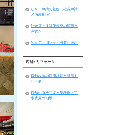
法令・申請の基礎（確認申請
／内装制限）
飲食店の保健所検査の項目と
注意点
飲食店の消防法と必要な届出
店舗のリフォーム
店舗改装の費用相場と見積も
り事例
店舗の原状回復と業種別の工
事費用の相場