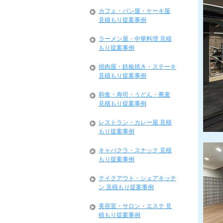
カフェ・パン屋・ケーキ屋
見積もり提案事例
ラーメン屋・中華料理 見積
もり提案事例
焼肉屋・鉄板焼き・ステーキ
見積もり提案事例
和食・寿司・うどん・蕎麦
見積もり提案事例
レストラン・カレー屋 見積
もり提案事例
キャバクラ・スナック 見積
もり提案事例
テイクアウト・シェアキッチ
ン 見積もり提案事例
美容室・サロン・エステ 見
積もり提案事例