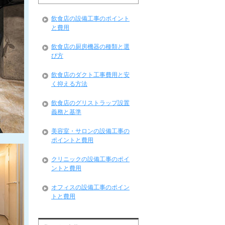
飲食店の設備工事のポイント
と費用
飲食店の厨房機器の種類と選
び方
飲食店のダクト工事費用と安
く抑える方法
飲食店のグリストラップ設置
義務と基準
美容室・サロンの設備工事の
ポイントと費用
クリニックの設備工事のポイ
ントと費用
オフィスの設備工事のポイン
トと費用