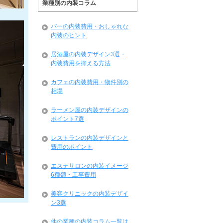
業種別の内装コラム
バーの内装費用・おしゃれな
内装のヒント
居酒屋の内装デザイン3選・
内装費用を抑える方法
カフェの内装費用・物件別の
相場
ラーメン屋の内装デザインの
ポイント7選
レストランの内装デザインと
費用のポイント
エステサロンの内装イメージ
6種類・工事費用
美容クリニックの内装デザイ
ン3選
他の業種の内装コラム一覧は