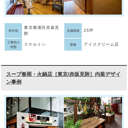
東京都港区赤坂見
25坪
所在地
店舗面積
附
工事前の
スケルトン
アイスクリーム店
業種
状態
スープ春雨・火鍋店［東京/赤坂見附］内装デザイ
ン事例