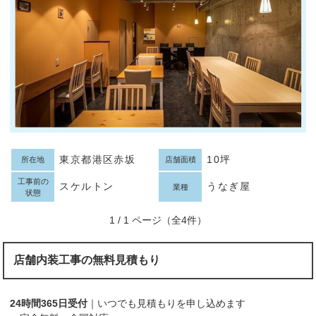
東京都港区赤坂
10坪
所在地
店舗面積
工事前の
スケルトン
うなぎ屋
業種
状態
1 / 1 ページ（全4件）
店舗内装工事の無料見積もり
24時間365日受付
｜いつでも見積もりを申し込めます