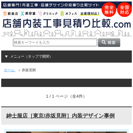
メニュー（タップで開閉）
ホーム
赤坂見附
1 / 1 ページ（全4件）
紳士服店［東京/赤坂見附］内装デザイン事例