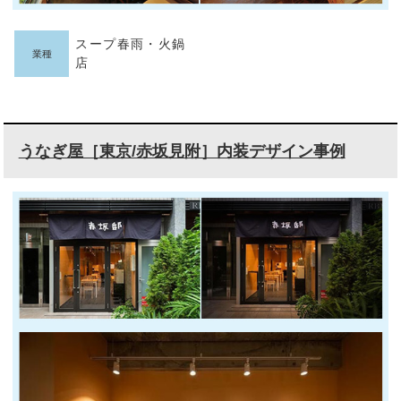
スープ春雨・火鍋
業種
店
うなぎ屋［東京/赤坂見附］内装デザイン事例