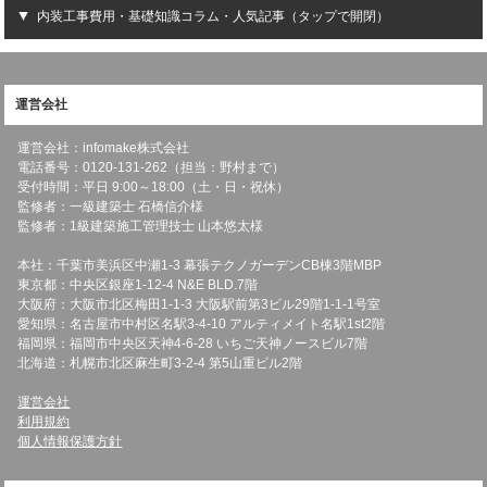
内装工事費用・基礎知識コラム・人気記事（タップで開閉）
運営会社
運営会社：infomake株式会社
電話番号：0120-131-262（担当：野村まで）
受付時間：平日 9:00～18:00（土・日・祝休）
監修者：一級建築士 石橋信介様
監修者：1級建築施工管理技士 山本悠太様
本社：千葉市美浜区中瀬1-3 幕張テクノガーデンCB棟3階MBP
東京都：中央区銀座1-12-4 N&E BLD.7階
大阪府：大阪市北区梅田1-1-3 大阪駅前第3ビル29階1-1-1号室
愛知県：名古屋市中村区名駅3-4-10 アルティメイト名駅1st2階
福岡県：福岡市中央区天神4-6-28 いちご天神ノースビル7階
北海道：札幌市北区麻生町3-2-4 第5山重ビル2階
運営会社
利用規約
個人情報保護方針