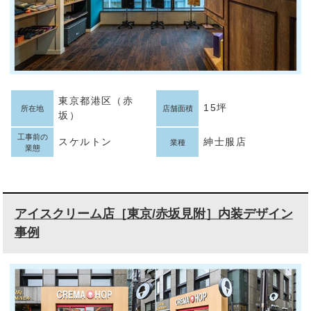
東京都港区（赤
15坪
所在地
店舗面積
坂）
工事前の
スケルトン
紳士服店
業種
業態
アイスクリーム店［東京/赤坂見附］内装デザイン
事例