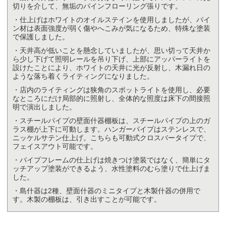
切りを介して、無垢のパインフローリング張りです。
・仕上げはホワイトのオイルステインを使用しましたが、パイ
ン材は表面強度が弱く傷やへこみが気になるため、特殊な塗装
で保護しました。
・天井高が低いことを懸念していましたが、思い切って天井か
ら少し下げて照明レールを吊り下げ、上部にアッパーライトを
設けたことにより、ホワイトの天井に光が反射し、木漏れ日の
ような落ち着くライティングになりました。
・店内のライティングは狭角のスポットライトを使用し、必要
なところにだけ局部的に照射し、全体的な照度は床下の間接照
明で演出しました。
・スチールパイプの壁面什器棚板は、スチールパイプの上のガ
ラス棚が上下に可動します。ハンガーパイプはステンレスで、
ニッケルサテン仕上げ。こちらも可動式クロスバータイプで、
フェイスアウト可能です。
・パイプフレームの仕上げは焼きつけ塗装ではなく、簡単にタ
ッチアップ塗装ができるよう、水性塗料のむら塗りで仕上げま
した。
・島什器は2種、壁面什器のミニタイプと木製什器の併用で
す。木製の棚板は、引き出すことが可能です。