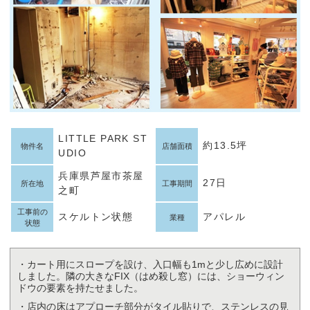
LITTLE PARK ST
約13.5坪
物件名
店舗面積
UDIO
兵庫県芦屋市茶屋
27日
所在地
工事期間
之町
工事前の
スケルトン状態
アパレル
業種
状態
・カート用にスロープを設け、入口幅も1mと少し広めに設計
しました。隣の大きなFIX（はめ殺し窓）には、ショーウィン
ドウの要素を持たせました。
・店内の床はアプローチ部分がタイル貼りで、ステンレスの見