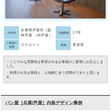
兵庫県芦屋市（阪
17坪
所在地
店舗面積
神芦屋・JR芦屋）
工事前の
スケルトン
美容室
業種
状態
・ミニマルな雰囲気を希望されるお客様のご要望にお応えしま
した。
・利用されるお客様と、土地柄に合う空間ができたと思いま
す。
パン屋［兵庫/芦屋］内装デザイン事例