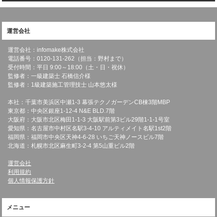
運営会社
運営会社：infomake株式会社
電話番号：0120-131-262（担当：野村まで）
受付時間：平日 9:00～18:00（土・日・祝休）
監修者：一級建築士 石橋信介様
監修者：1級建築施工管理技士 山本悠太様
本社：千葉市美浜区中瀬1-3 幕張テクノガーデンCB棟3階MBP
東京都：中央区銀座1-12-4 N&E BLD.7階
大阪府：大阪市北区梅田1-1-3 大阪駅前第3ビル29階1-1-1号室
愛知県：名古屋市中村区名駅3-4-10 アルティメイト名駅1st2階
福岡県：福岡市中央区天神4-6-28 いちご天神ノースビル7階
北海道：札幌市北区麻生町3-2-4 第5山重ビル2階
運営会社
利用規約
個人情報保護方針
メニュー