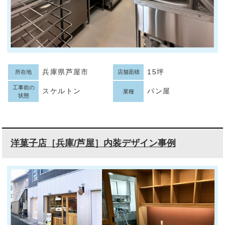
兵庫県芦屋市
15坪
所在地
店舗面積
工事前の
スケルトン
パン屋
業種
状態
洋菓子店［兵庫/芦屋］内装デザイン事例