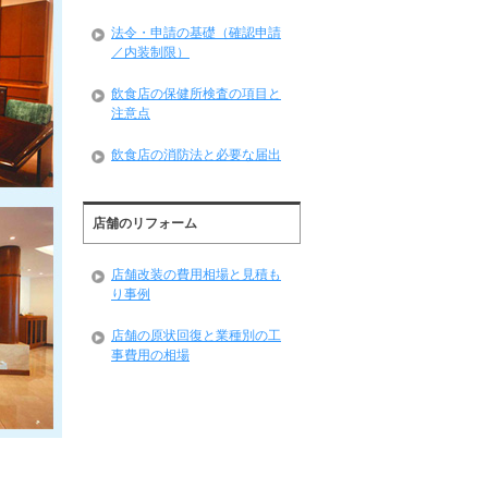
法令・申請の基礎（確認申請
／内装制限）
飲食店の保健所検査の項目と
注意点
飲食店の消防法と必要な届出
店舗のリフォーム
店舗改装の費用相場と見積も
り事例
店舗の原状回復と業種別の工
事費用の相場