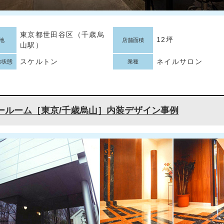
東京都世田谷区（千歳烏
12坪
地
店舗面積
山駅）
スケルトン
ネイルサロン
の状態
業種
ールーム［東京/千歳烏山］内装デザイン事例