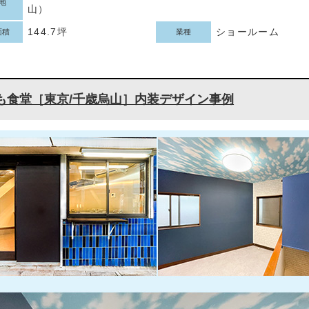
地
山）
144.7坪
ショールーム
面積
業種
も食堂［東京/千歳烏山］内装デザイン事例