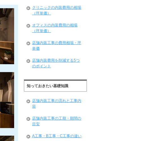
クリニックの内装費用の相場
（坪単価）
オフィスの内装費用の相場
（坪単価）
店舗内装工事の費用相場・坪
単価
店舗内装費用を削減する5つ
のポイント
知っておきたい基礎知識
店舗内装工事の流れと工事内
容
店舗内装工事の工期・期間の
目安
A工事・B工事・C工事の違い