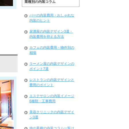
業種別の内装コラム
バーの内装費用・おしゃれな
内装のヒント
居酒屋の内装デザイン3選・
内装費用を抑える方法
カフェの内装費用・物件別の
相場
ラーメン屋の内装デザインの
ポイント7選
レストランの内装デザインと
費用のポイント
エステサロンの内装イメージ
6種類・工事費用
美容クリニックの内装デザイ
ン3選
他の業種の内装コラム一覧は