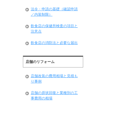
法令・申請の基礎（確認申請
／内装制限）
飲食店の保健所検査の項目と
注意点
飲食店の消防法と必要な届出
店舗のリフォーム
店舗改装の費用相場と見積も
り事例
店舗の原状回復と業種別の工
事費用の相場