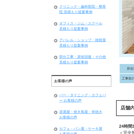
クリニック・歯科医院・整骨
院 見積もり提案事例
オフィス・ジム・スクール
見積もり提案事例
アパレル・ショップ・雑貨屋
見積もり提案事例
部分工事・原状回復・その他
見積もり提案事例
所在
工事前
お客様の声
バー・ダイニング・カフェバ
ー お客様の声
店舗
居酒屋・焼き鳥屋・串焼き
お客様の声
24時間
カフェ・パン屋・ケーキ屋
＜完全