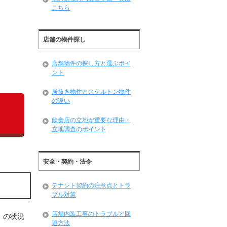
こちら
店舗の物件探し
店舗物件の探し方と選ぶポイ
ント
居抜き物件とスケルトン物件
の違い
飲食店の立地が重要な理由・
立地調査のポイント
安全・契約・法令
テナント契約の注意点とトラ
ブル対策
店舗内装工事のトラブルと回
」の状況
避方法