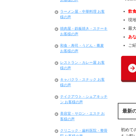
お客様の声
飲
ラーメン屋・中華料理 お客
様の声
現
最
焼肉屋・鉄板焼き・ステーキ
お客様の声
あ
ご
和食・寿司・うどん・蕎麦
お客様の声
レストラン・カレー屋 お客
様の声
キャバクラ・スナック お客
様の声
テイクアウト・シェアキッチ
ン お客様の声
最新
美容室・サロン・エステ お
客様の声
初めて
クリニック・歯科医院・整骨
をご覧い