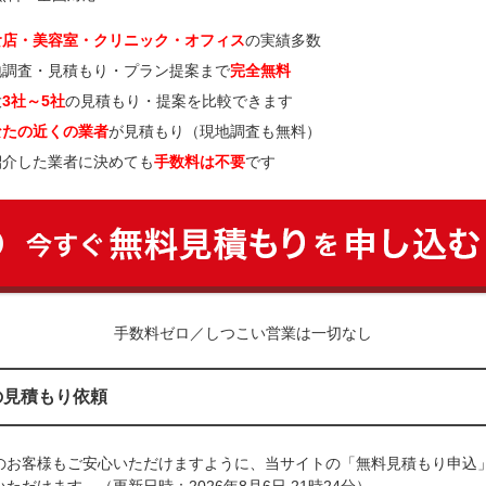
食店・美容室・クリニック・オフィス
の実績多数
地調査・見積もり・プラン提案まで
完全無料
大
3社～5社
の見積もり・提案を比較できます
なたの近くの業者
が見積もり（現地調査も無料）
紹介した業者に決めても
手数料は不要
です
手数料ゼロ／しつこい営業は一切なし
の見積もり依頼
のお客様もご安心いただけますように、当サイトの「無料見積もり申込
ただけます。（更新日時：2026年8月6日 21時24分）