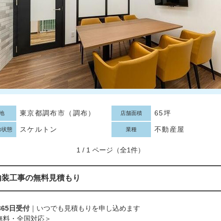
東京都調布市（調布）
65坪
地
店舗面積
スケルトン
不動産屋
の状態
業種
1 / 1 ページ（全1件）
内装工事の無料見積もり
365日受付
｜いつでも見積もりを申し込めます
無料・全国対応＞