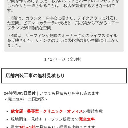
空間を作りあげました。お店のソフトとハードのコンセプトを
しっかりと一致させることは、お店が繁盛する大きな一因で
す。
・3階は、カウンターを中心に据えた、テイクアウトに対応し
た空間。ビアンコカラーラの天板と、飛び梁から下がるエアー
プランツが特徴的な空間。
・4階は、サーフィンが趣味のオーナーさんのライフスタイル
を反映させた、リビングのように居心地の良い空間に仕上がり
ました。
1 / 1 ページ（全3件）
店舗内装工事の無料見積もり
24時間365日受付
｜いつでも見積もりを申し込めます
＜完全無料・全国対応＞
飲食店・美容室・クリニック・オフィス
の実績多数
現地調査・見積もり・プラン提案まで
完全無料
最大
3社～5社
の見積もり・提案を比較できます