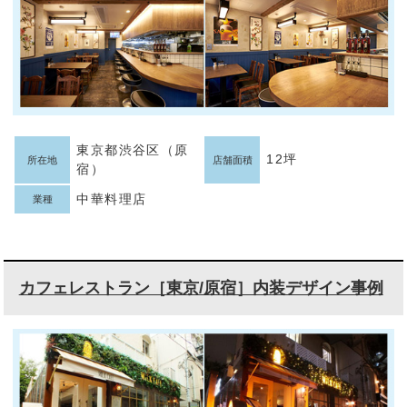
東京都渋谷区（原
12坪
所在地
店舗面積
宿）
中華料理店
業種
カフェレストラン［東京/原宿］内装デザイン事例