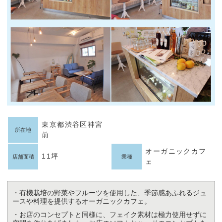
東京都渋谷区神宮
所在地
前
オーガニックカフ
11坪
店舗面積
業種
ェ
・有機栽培の野菜やフルーツを使用した、季節感あふれるジュ
ースや料理を提供するオーガニックカフェ。
・お店のコンセプトと同様に、フェイク素材は極力使用せずに