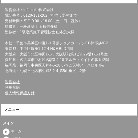
運営会社：infomake株式会社
電話番号：0120-131-262（担当：野村まで）
受付時間：平日 9:00～18:00（土・日・祝休）
監修者：一級建築士 石橋信介様
監修者：1級建築施工管理技士 山本悠太様
本社：千葉市美浜区中瀬1-3 幕張テクノガーデンCB棟3階MBP
東京都：中央区銀座1-12-4 N&E BLD.7階
大阪府：大阪市北区梅田1-1-3 大阪駅前第3ビル29階1-1-1号室
愛知県：名古屋市中村区名駅3-4-10 アルティメイト名駅1st2階
福岡県：福岡市中央区天神4-6-28 いちご天神ノースビル7階
北海道：札幌市北区麻生町3-2-4 第5山重ビル2階
運営会社
利用規約
個人情報保護方針
メニュー
メイン
ホーム