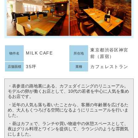
東京都渋谷区神宮
MILK CAFE
物件名
所在地
前（原宿）
35坪
カフェレストラン
店舗面積
業種
・表参道の路地裏にある、カフェダイニングのリニューアル。
モデルの卵が働くお店として、10代の若者を中心に人気を集め
るお店です。
・近年の人気も落ち着いたことから、客層の年齢層を広げるた
め、大人もくつろげる空間になるようにリニューアルを行いま
した。
・昼はカフェで、ランチや買い物途中の休憩スペースとして、
夜はグリル料理とワインを提供して、ラウンジのような雰囲気
にしました。