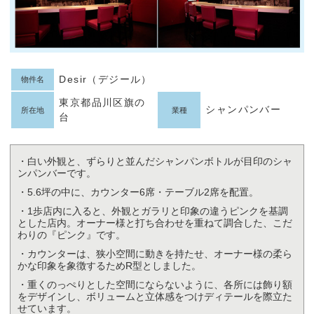
Desir（デジール）
物件名
東京都品川区旗の
シャンパンバー
所在地
業種
台
・白い外観と、ずらりと並んだシャンパンボトルが目印のシャ
ンパンバーです。
・5.6坪の中に、カウンター6席・テーブル2席を配置。
・1歩店内に入ると、外観とガラリと印象の違うピンクを基調
とした店内。オーナー様と打ち合わせを重ねて調合した、こだ
わりの『ピンク』です。
・カウンターは、狭小空間に動きを持たせ、オーナー様の柔ら
かな印象を象徴するためR型としました。
・重くのっぺりとした空間にならないように、各所には飾り額
をデザインし、ボリュームと立体感をつけディテールを際立た
せています。