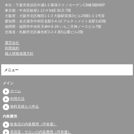
本社：千葉市美浜区中瀬1-3 幕張テクノガーデンCB棟3階MBP
東京都：中央区銀座1-12-4 N&E BLD.7階
大阪府：大阪市北区梅田1-1-3 大阪駅前第3ビル29階1-1-1号室
愛知県：名古屋市中村区名駅3-4-10 アルティメイト名駅1st2階
福岡県：福岡市中央区天神4-6-28 いちご天神ノースビル7階
北海道：札幌市北区麻生町3-2-4 第5山重ビル2階
運営会社
利用規約
個人情報保護方針
メニュー
メイン
ホーム
利用方法
無料見積もり申込
内装費用
飲食店の内装費用（坪単価）
美容室・サロンの内装費用（坪単価）