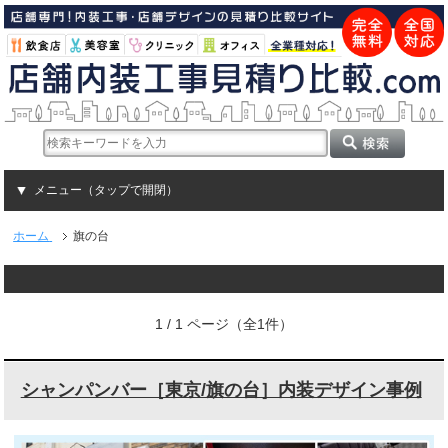
メニュー（タップで開閉）
ホーム
旗の台
1 / 1 ページ（全1件）
シャンパンバー［東京/旗の台］内装デザイン事例