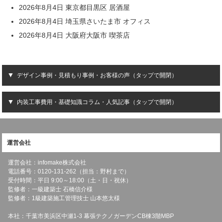
2026年8月4日 東京都目黒区 居酒屋
2026年8月4日 埼玉県さいたま市 オフィス
2026年8月4日 大阪府大阪市 喫茶店
デザイン事例・見積もり事例・お客様の声（タップで開閉）
内装工事費用・基礎知識コラム・人気記事（タップで開閉）
運営会社
運営会社：infomake株式会社
電話番号：0120-131-262（担当：野村まで）
受付時間：平日 9:00～18:00（土・日・祝休）
監修者：一級建築士 石橋信介様
監修者：1級建築施工管理技士 山本悠太様
本社：千葉市美浜区中瀬1-3 幕張テクノガーデンCB棟3階MBP