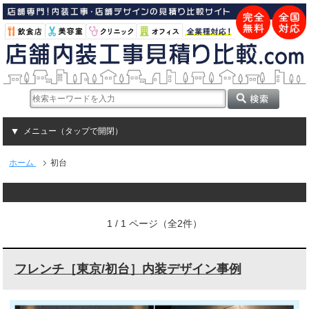
メニュー（タップで開閉）
ホーム
初台
1 / 1 ページ（全2件）
フレンチ［東京/初台］内装デザイン事例