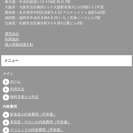
東京都：中央区銀座1-12-4 N&E BLD.7階
大阪府：大阪市北区梅田1-1-3 大阪駅前第3ビル29階1-1-1号室
愛知県：名古屋市中村区名駅3-4-10 アルティメイト名駅1st2階
福岡県：福岡市中央区天神4-6-28 いちご天神ノースビル7階
北海道：札幌市北区麻生町3-2-4 第5山重ビル2階
運営会社
利用規約
個人情報保護方針
メニュー
メイン
ホーム
利用方法
無料見積もり申込
内装費用
飲食店の内装費用（坪単価）
美容室・サロンの内装費用（坪単価）
クリニックの内装費用（坪単価）