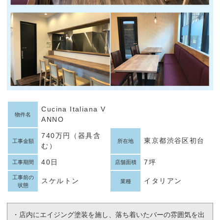
Cucina Italiana V
物件名
ANNO
740万円（器具含
東京都渋谷区初台
工事金額
所在地
む）
40日
7坪
工事期間
店舗面積
工事前の
スケルトン
イタリアン
業種
状態
・店内にエイジング塗装を施し、落ち着いたバーの雰囲気を出