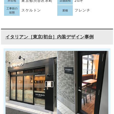
東京都渋谷区本町
20坪
所在地
店舗面積
工事前の
スケルトン
フレンチ
業種
状態
イタリアン［東京/初台］内装デザイン事例