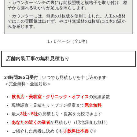
・カウンターベンチの裏には間接照明と横格子を取り付け、格
子から漏れる明かりが足元を照らします。
・カウンターには、無垢の1枚板を使用しました。人工の板材
ではこの雰囲気は出せず、やはり無垢材の1枚板には木の温か
みを感じます。
1 / 1 ページ（全1件）
店舗内装工事の無料見積もり
24時間365日受付
｜いつでも見積もりを申し込めます
＜完全無料・全国対応＞
飲食店・美容室・クリニック・オフィス
の実績多数
現地調査・見積もり・プラン提案まで
完全無料
最大
3社～5社
の見積もり・提案を比較できます
あなたの近くの業者
が見積もり（現地調査も無料）
ご紹介した業者に決めても
手数料は不要
です