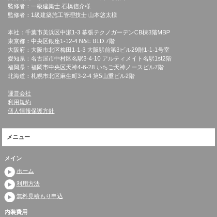
監修者：一級建築士 石橋信介様
監修者：1級建築施工管理技士 山本悠太様
本社：千葉市美浜区中瀬1-3 幕張テクノガーデンCB棟3階MBP
東京都：中央区銀座1-12-4 N&E BLD.7階
大阪府：大阪市北区梅田1-1-3 大阪駅前第3ビル29階1-1-1号室
愛知県：名古屋市中村区名駅3-4-10 アルティメイト名駅1st2階
福岡県：福岡市中央区天神4-6-28 いちご天神ノースビル7階
北海道：札幌市北区麻生町3-2-4 第5山重ビル2階
運営会社
利用規約
個人情報保護方針
メニュー
メイン
ホーム
利用方法
無料見積もり申込
内装費用