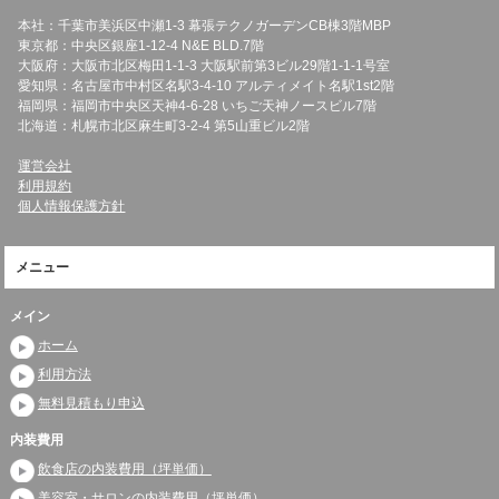
本社：千葉市美浜区中瀬1-3 幕張テクノガーデンCB棟3階MBP
東京都：中央区銀座1-12-4 N&E BLD.7階
大阪府：大阪市北区梅田1-1-3 大阪駅前第3ビル29階1-1-1号室
愛知県：名古屋市中村区名駅3-4-10 アルティメイト名駅1st2階
福岡県：福岡市中央区天神4-6-28 いちご天神ノースビル7階
北海道：札幌市北区麻生町3-2-4 第5山重ビル2階
運営会社
利用規約
個人情報保護方針
メニュー
メイン
ホーム
利用方法
無料見積もり申込
内装費用
飲食店の内装費用（坪単価）
美容室・サロンの内装費用（坪単価）