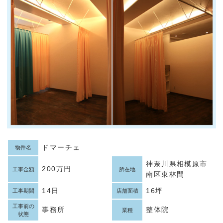
ドマーチェ
物件名
神奈川県相模原市
200万円
工事金額
所在地
南区東林間
14日
16坪
工事期間
店舗面積
工事前の
事務所
整体院
業種
状態