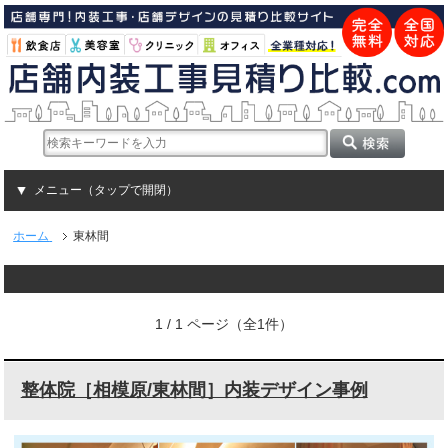
メニュー（タップで開閉）
ホーム
東林間
1 / 1 ページ（全1件）
整体院［相模原/東林間］内装デザイン事例