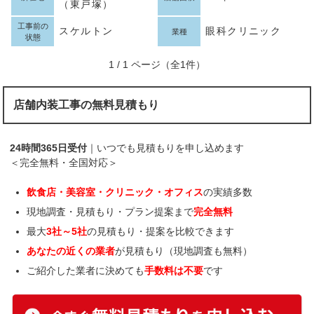
（東戸塚）
工事前の
スケルトン
眼科クリニック
業種
状態
1 / 1 ページ（全1件）
店舗内装工事の無料見積もり
24時間365日受付
｜いつでも見積もりを申し込めます
＜完全無料・全国対応＞
飲食店・美容室・クリニック・オフィス
の実績多数
現地調査・見積もり・プラン提案まで
完全無料
最大
3社～5社
の見積もり・提案を比較できます
あなたの近くの業者
が見積もり（現地調査も無料）
ご紹介した業者に決めても
手数料は不要
です