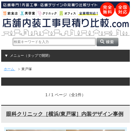
メニュー（タップで開閉）
ホーム
東戸塚
1 / 1 ページ（全1件）
眼科クリニック［横浜/東戸塚］内装デザイン事例