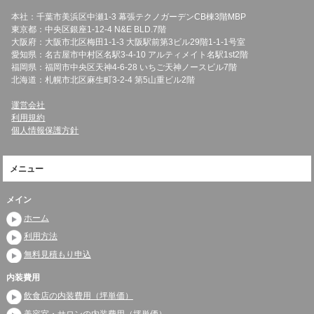
本社：千葉市美浜区中瀬1-3 幕張テクノガーデンCB棟3階MBP
東京都：中央区銀座1-12-4 N&E BLD.7階
大阪府：大阪市北区梅田1-1-3 大阪駅前第3ビル29階1-1-1号室
愛知県：名古屋市中村区名駅3-4-10 アルティメイト名駅1st2階
福岡県：福岡市中央区天神4-6-28 いちご天神ノースビル7階
北海道：札幌市北区麻生町3-2-4 第5山重ビル2階
運営会社
利用規約
個人情報保護方針
メニュー
メイン
ホーム
利用方法
無料見積もり申込
内装費用
飲食店の内装費用（坪単価）
美容室・サロンの内装費用（坪単価）