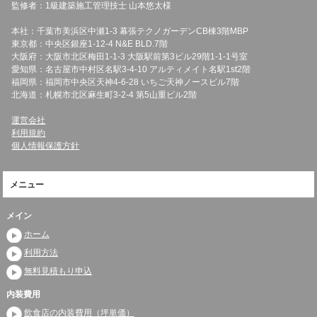
監修者：1級建築施工管理技士 山本悠太様
本社：千葉市美浜区中瀬1-3 幕張テクノガーデンCB棟3階MBP
東京都：中央区銀座1-12-4 N&E BLD.7階
大阪府：大阪市北区梅田1-1-3 大阪駅前第3ビル29階1-1-1号室
愛知県：名古屋市中村区名駅3-4-10 アルティメイト名駅1st2階
福岡県：福岡市中央区天神4-6-28 いちご天神ノースビル7階
北海道：札幌市北区麻生町3-2-4 第5山重ビル2階
運営会社
利用規約
個人情報保護方針
メニュー
メイン
ホーム
利用方法
無料見積もり申込
内装費用
飲食店の内装費用（坪単価）