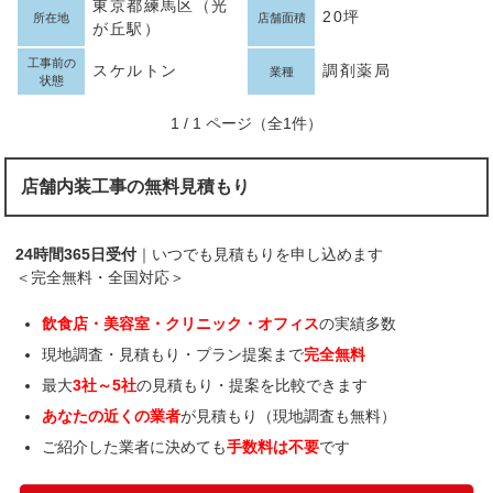
東京都練馬区（光
20坪
所在地
店舗面積
が丘駅）
工事前の
スケルトン
調剤薬局
業種
状態
1 / 1 ページ（全1件）
店舗内装工事の無料見積もり
24時間365日受付
｜いつでも見積もりを申し込めます
＜完全無料・全国対応＞
飲食店・美容室・クリニック・オフィス
の実績多数
現地調査・見積もり・プラン提案まで
完全無料
最大
3社～5社
の見積もり・提案を比較できます
あなたの近くの業者
が見積もり（現地調査も無料）
ご紹介した業者に決めても
手数料は不要
です