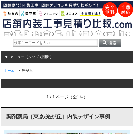
メニュー（タップで開閉）
ホーム
光が丘
1 / 1 ページ（全1件）
調剤薬局［東京/光が丘］内装デザイン事例