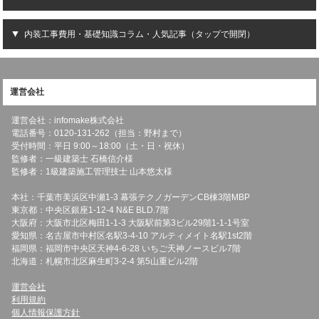
内装工事費用・基礎知識コラム・人気記事（タップで開閉）
運営会社
運営会社：infomake株式会社
電話番号：0120-131-262（担当：野村まで）
受付時間：平日 9:00～18:00（土・日・祝休）
監修者：一級建築士 石橋信介様
監修者：1級建築施工管理技士 山本悠太様
本社：千葉市美浜区中瀬1-3 幕張テクノガーデンCB棟3階MBP
東京都：中央区銀座1-12-4 N&E BLD.7階
大阪府：大阪市北区梅田1-1-3 大阪駅前第3ビル29階1-1-1号室
愛知県：名古屋市中村区名駅3-4-10 アルティメイト名駅1st2階
福岡県：福岡市中央区天神4-6-28 いちご天神ノースビル7階
北海道：札幌市北区麻生町3-2-4 第5山重ビル2階
運営会社
利用規約
個人情報保護方針