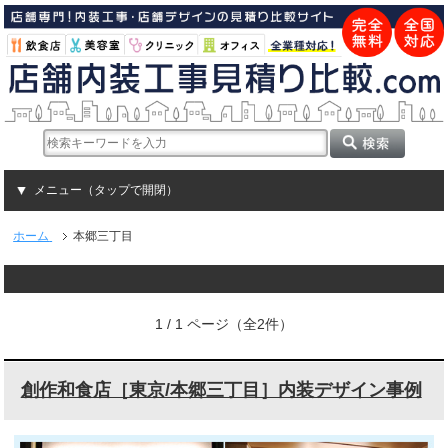
メニュー（タップで開閉）
ホーム
本郷三丁目
1 / 1 ページ（全2件）
創作和食店［東京/本郷三丁目］内装デザイン事例