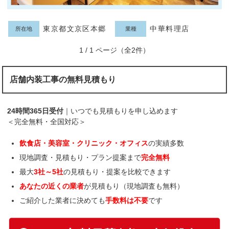
東京都文京区本郷
中華料理店
所在地
業種
1 / 1 ページ（全2件）
店舗内装工事の無料見積もり
24時間365日受付
｜いつでも見積もりを申し込めます
＜完全無料・全国対応＞
飲食店・美容室・クリニック・オフィス
の実績多数
現地調査・見積もり・プラン提案まで
完全無料
最大
3社～5社
の見積もり・提案を比較できます
あなたの近くの業者
が見積もり（現地調査も無料）
ご紹介した業者に決めても
手数料は不要
です