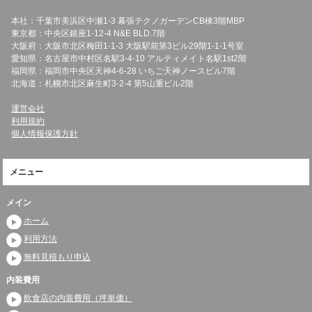
本社：千葉市美浜区中瀬1-3 幕張テクノガーデンCB棟3階MBP
東京都：中央区銀座1-12-4 N&E BLD.7階
大阪府：大阪市北区梅田1-1-3 大阪駅前第3ビル29階1-1-1号室
愛知県：名古屋市中村区名駅3-4-10 アルティメイト名駅1st2階
福岡県：福岡市中央区天神4-6-28 いちご天神ノースビル7階
北海道：札幌市北区麻生町3-2-4 第5山重ビル2階
運営会社
利用規約
個人情報保護方針
メニュー
メイン
ホーム
利用方法
無料見積もり申込
内装費用
飲食店の内装費用（坪単価）