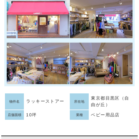
東京都目黒区（自
ラッキーストアー
物件名
所在地
由が丘）
10坪
ベビー用品店
店舗面積
業種