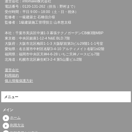
運営会社：infomake株式会社
電話番号：0120-131-262（担当：野村まで）
受付時間：平日 9:00～18:00（土・日・祝休）
監修者：一級建築士 石橋信介様
監修者：1級建築施工管理技士 山本悠太様
本社：千葉市美浜区中瀬1-3 幕張テクノガーデンCB棟3階MBP
東京都：中央区銀座1-12-4 N&E BLD.7階
大阪府：大阪市北区梅田1-1-3 大阪駅前第3ビル29階1-1-1号室
愛知県：名古屋市中村区名駅3-4-10 アルティメイト名駅1st2階
福岡県：福岡市中央区天神4-6-28 いちご天神ノースビル7階
北海道：札幌市北区麻生町3-2-4 第5山重ビル2階
運営会社
利用規約
個人情報保護方針
メニュー
メイン
ホーム
利用方法