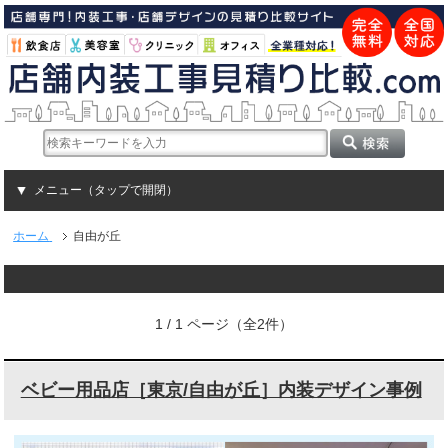
メニュー（タップで開閉）
ホーム
自由が丘
1 / 1 ページ（全2件）
ベビー用品店［東京/自由が丘］内装デザイン事例