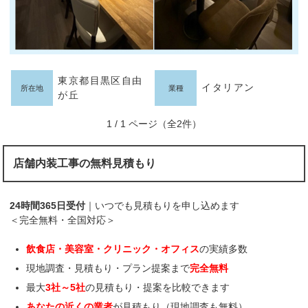
東京都目黒区自由
イタリアン
所在地
業種
が丘
1 / 1 ページ（全2件）
店舗内装工事の無料見積もり
24時間365日受付
｜いつでも見積もりを申し込めます
＜完全無料・全国対応＞
飲食店・美容室・クリニック・オフィス
の実績多数
現地調査・見積もり・プラン提案まで
完全無料
最大
3社～5社
の見積もり・提案を比較できます
あなたの近くの業者
が見積もり（現地調査も無料）