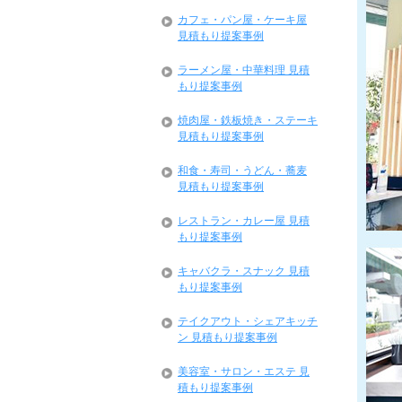
カフェ・パン屋・ケーキ屋
見積もり提案事例
ラーメン屋・中華料理 見積
もり提案事例
焼肉屋・鉄板焼き・ステーキ
見積もり提案事例
和食・寿司・うどん・蕎麦
見積もり提案事例
レストラン・カレー屋 見積
もり提案事例
キャバクラ・スナック 見積
もり提案事例
テイクアウト・シェアキッチ
ン 見積もり提案事例
美容室・サロン・エステ 見
積もり提案事例