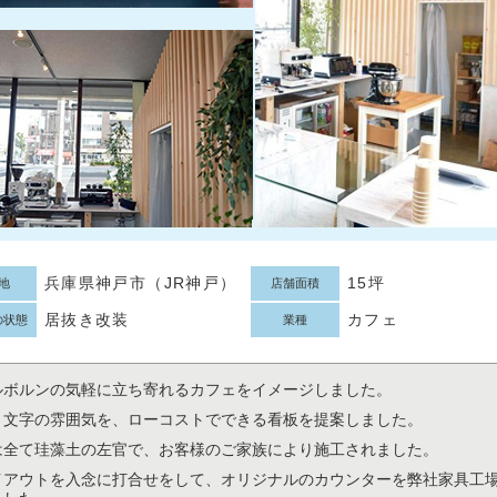
兵庫県神戸市（JR神戸）
15坪
地
店舗面積
居抜き改装
カフェ
の状態
業種
ルボルンの気軽に立ち寄れるカフェをイメージしました。
き文字の雰囲気を、ローコストでできる看板を提案しました。
は全て珪藻土の左官で、お客様のご家族により施工されました。
イアウトを入念に打合せをして、オリジナルのカウンターを弊社家具工