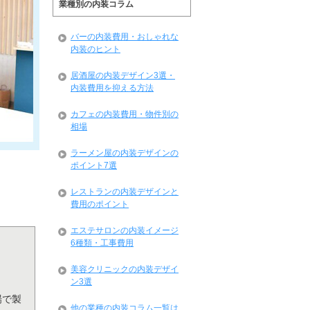
業種別の内装コラム
バーの内装費用・おしゃれな
内装のヒント
居酒屋の内装デザイン3選・
内装費用を抑える方法
カフェの内装費用・物件別の
相場
ラーメン屋の内装デザインの
ポイント7選
レストランの内装デザインと
費用のポイント
エステサロンの内装イメージ
6種類・工事費用
美容クリニックの内装デザイ
ン3選
場で製
他の業種の内装コラム一覧は