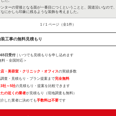
ました。
ウンターの背後となる面が一番目につくということと、国道沿いなので
てなにかしら印象に残るような装飾を考えました。
1 / 1 ページ（全1件）
内装工事の無料見積もり
365日受付
｜いつでも見積もりを申し込めます
無料・全国対応＞
食店・美容室・クリニック・オフィス
の実績多数
地調査・見積もり・プラン提案まで
完全無料
大
3社～5社
の見積もり・提案を比較できます
なたの近くの業者
が見積もり（現地調査も無料）
紹介した業者に決めても
手数料は不要
です