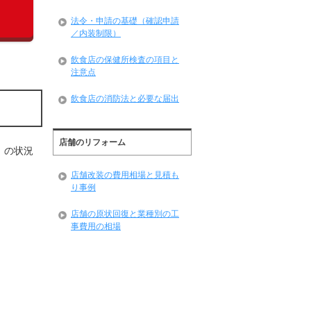
法令・申請の基礎（確認申請
／内装制限）
飲食店の保健所検査の項目と
注意点
飲食店の消防法と必要な届出
店舗のリフォーム
」の状況
店舗改装の費用相場と見積も
り事例
店舗の原状回復と業種別の工
事費用の相場