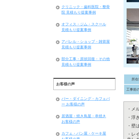
クリニック・歯科医院・整骨
院 見積もり提案事例
オフィス・ジム・スクール
見積もり提案事例
アパレル・ショップ・雑貨屋
見積もり提案事例
部分工事・原状回復・その他
見積もり提案事例
所在
お客様の声
工事前
バー・ダイニング・カフェバ
ー お客様の声
・メ
居酒屋・焼き鳥屋・串焼き
・浮
お客様の声
・壁
カフェ・パン屋・ケーキ屋
・レ