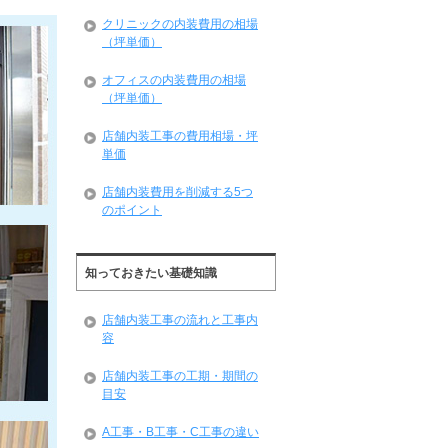
クリニックの内装費用の相場
（坪単価）
オフィスの内装費用の相場
（坪単価）
店舗内装工事の費用相場・坪
単価
店舗内装費用を削減する5つ
のポイント
知っておきたい基礎知識
店舗内装工事の流れと工事内
容
店舗内装工事の工期・期間の
目安
A工事・B工事・C工事の違い