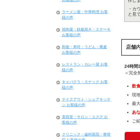
お客様の声
作し
・カ
ラーメン屋・中華料理 お客
と見
様の声
焼肉屋・鉄板焼き・ステーキ
お客様の声
店舗
和食・寿司・うどん・蕎麦
お客様の声
レストラン・カレー屋 お客
24時間
様の声
＜完全
キャバクラ・スナック お客
飲
様の声
現
テイクアウト・シェアキッチ
最
ン お客様の声
あ
美容室・サロン・エステ お
ご
客様の声
クリニック・歯科医院・整骨