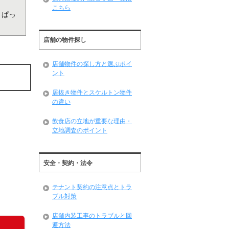
こちら
、ぱっ
店舗の物件探し
店舗物件の探し方と選ぶポイ
ント
居抜き物件とスケルトン物件
の違い
飲食店の立地が重要な理由・
立地調査のポイント
安全・契約・法令
テナント契約の注意点とトラ
ブル対策
店舗内装工事のトラブルと回
避方法