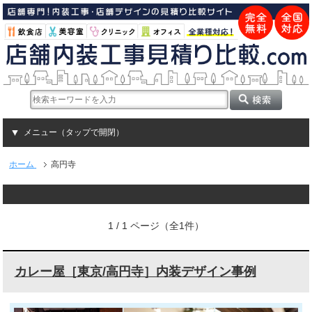
メニュー（タップで開閉）
ホーム
高円寺
1 / 1 ページ（全1件）
カレー屋［東京/高円寺］内装デザイン事例