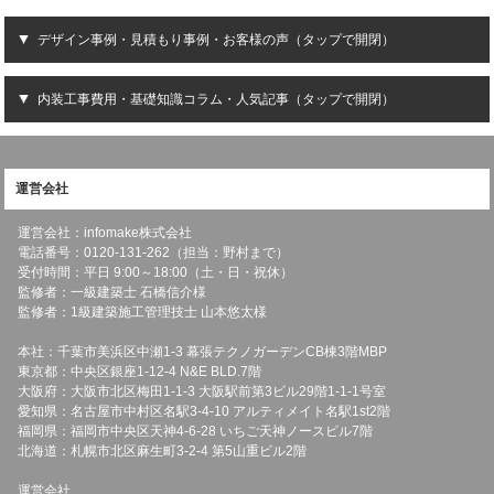
デザイン事例・見積もり事例・お客様の声（タップで開閉）
内装工事費用・基礎知識コラム・人気記事（タップで開閉）
運営会社
運営会社：infomake株式会社
電話番号：0120-131-262（担当：野村まで）
受付時間：平日 9:00～18:00（土・日・祝休）
監修者：一級建築士 石橋信介様
監修者：1級建築施工管理技士 山本悠太様
本社：千葉市美浜区中瀬1-3 幕張テクノガーデンCB棟3階MBP
東京都：中央区銀座1-12-4 N&E BLD.7階
大阪府：大阪市北区梅田1-1-3 大阪駅前第3ビル29階1-1-1号室
愛知県：名古屋市中村区名駅3-4-10 アルティメイト名駅1st2階
福岡県：福岡市中央区天神4-6-28 いちご天神ノースビル7階
北海道：札幌市北区麻生町3-2-4 第5山重ビル2階
運営会社