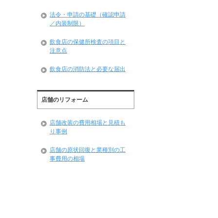
法令・申請の基礎（確認申請
／内装制限）
飲食店の保健所検査の項目と
注意点
飲食店の消防法と必要な届出
店舗のリフォーム
店舗改装の費用相場と見積も
り事例
店舗の原状回復と業種別の工
事費用の相場