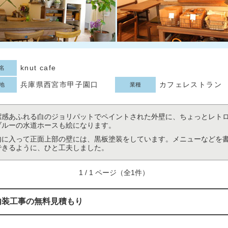
knut cafe
名
兵庫県西宮市甲子園口
カフェレストラン
地
業種
潔感あふれる白のジョリパットでペイントされた外壁に、ちょっとレト
ブルーの水道ホースも絵になります。
内に入って正面上部の壁には、黒板塗装をしています。メニューなどを
できるように、ひと工夫しました。
1 / 1 ページ（全1件）
内装工事の無料見積もり