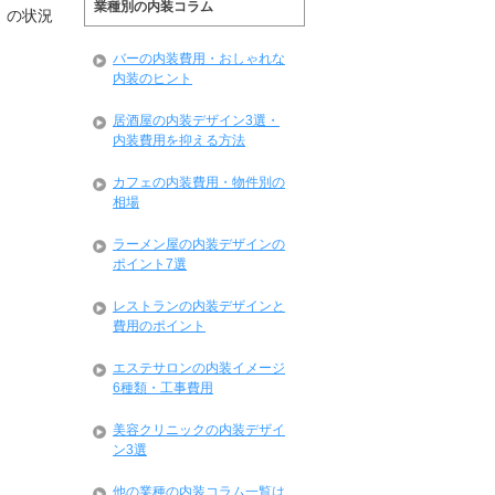
業種別の内装コラム
」の状況
バーの内装費用・おしゃれな
内装のヒント
居酒屋の内装デザイン3選・
内装費用を抑える方法
カフェの内装費用・物件別の
相場
ラーメン屋の内装デザインの
ポイント7選
レストランの内装デザインと
費用のポイント
エステサロンの内装イメージ
6種類・工事費用
美容クリニックの内装デザイ
ン3選
他の業種の内装コラム一覧は