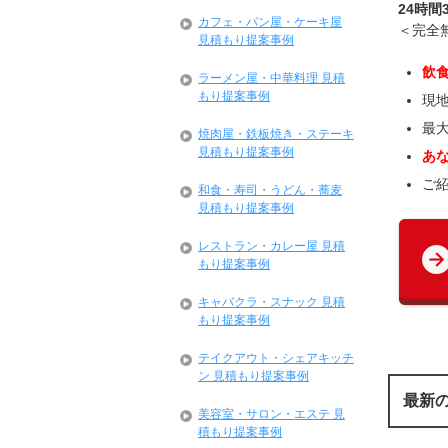
24時間
カフェ・パン屋・ケーキ屋
＜完全
見積もり提案事例
飲
ラーメン屋・中華料理 見積
もり提案事例
現
最
焼肉屋・鉄板焼き・ステーキ
見積もり提案事例
あ
ご
和食・寿司・うどん・蕎麦
見積もり提案事例
レストラン・カレー屋 見積
もり提案事例
キャバクラ・スナック 見積
もり提案事例
テイクアウト・シェアキッチ
ン 見積もり提案事例
最新
美容室・サロン・エステ 見
積もり提案事例