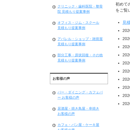
初めて
クリニック・歯科医院・整骨
をご覧い
院 見積もり提案事例
見
オフィス・ジム・スクール
見積もり提案事例
20
20
アパレル・ショップ・雑貨屋
見積もり提案事例
20
20
部分工事・原状回復・その他
見積もり提案事例
20
20
お客様の声
20
20
バー・ダイニング・カフェバ
20
ー お客様の声
20
居酒屋・焼き鳥屋・串焼き
お客様の声
カフェ・パン屋・ケーキ屋