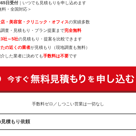
365日受付
｜いつでも見積もりを申し込めます
無料・全国対応＞
食店・美容室・クリニック・オフィス
の実績多数
地調査・見積もり・プラン提案まで
完全無料
大
3社～5社
の見積もり・提案を比較できます
なたの近くの業者
が見積もり（現地調査も無料）
紹介した業者に決めても
手数料は不要
です
手数料ゼロ／しつこい営業は一切なし
の見積もり依頼