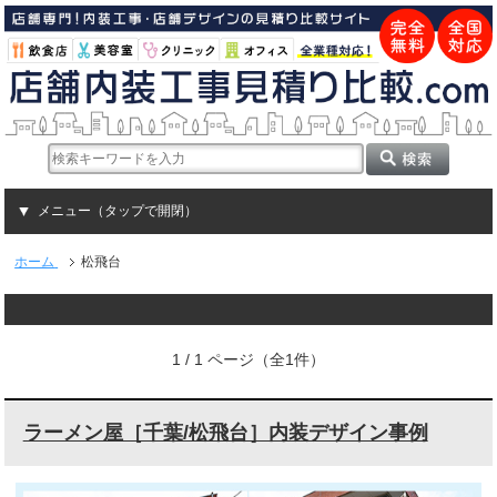
メニュー（タップで開閉）
ホーム
松飛台
1 / 1 ページ（全1件）
ラーメン屋［千葉/松飛台］内装デザイン事例