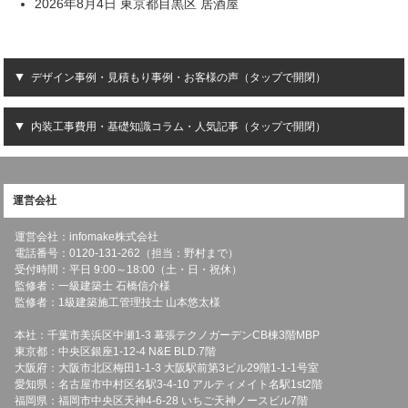
2026年8月4日 東京都目黒区 居酒屋
デザイン事例・見積もり事例・お客様の声（タップで開閉）
内装工事費用・基礎知識コラム・人気記事（タップで開閉）
運営会社
運営会社：infomake株式会社
電話番号：0120-131-262（担当：野村まで）
受付時間：平日 9:00～18:00（土・日・祝休）
監修者：一級建築士 石橋信介様
監修者：1級建築施工管理技士 山本悠太様
本社：千葉市美浜区中瀬1-3 幕張テクノガーデンCB棟3階MBP
東京都：中央区銀座1-12-4 N&E BLD.7階
大阪府：大阪市北区梅田1-1-3 大阪駅前第3ビル29階1-1-1号室
愛知県：名古屋市中村区名駅3-4-10 アルティメイト名駅1st2階
福岡県：福岡市中央区天神4-6-28 いちご天神ノースビル7階