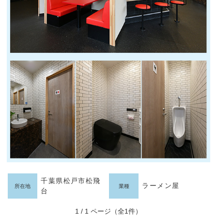
千葉県松戸市松飛
ラーメン屋
所在地
業種
台
1 / 1 ページ（全1件）