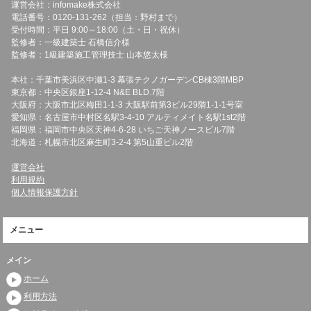
運営会社：infomake株式会社
電話番号：0120-131-262（担当：野村まで）
受付時間：平日 9:00～18:00（土・日・祝休）
監修者：一級建築士 石橋信介様
監修者：1級建築施工管理技士 山本悠太様
本社：千葉市美浜区中瀬1-3 幕張テクノガーデンCB棟3階MBP
東京都：中央区銀座1-12-4 N&E BLD.7階
大阪府：大阪市北区梅田1-1-3 大阪駅前第3ビル29階1-1-1号室
愛知県：名古屋市中村区名駅3-4-10 アルティメイト名駅1st2階
福岡県：福岡市中央区天神4-6-28 いちご天神ノースビル7階
北海道：札幌市北区麻生町3-2-4 第5山重ビル2階
運営会社
利用規約
個人情報保護方針
メニュー
メイン
ホーム
利用方法