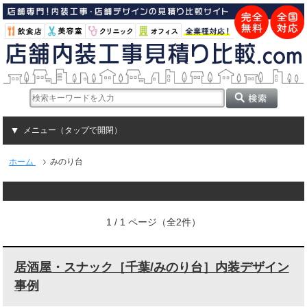
メニュー（タップで開閉）
ホーム
みのり台
1 / 1 ページ（全2件）
居酒屋・スナック［千葉/みのり台］内装デザイン
事例