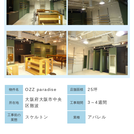
OZZ paradise
25坪
物件名
店舗面積
大阪府大阪市中央
3～4週間
所在地
工事期間
区難波
工事前の
スケルトン
アパレル
業種
業態