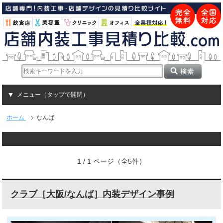
メニュー（タップで開閉）
ホーム
なんば
1 / 1 ページ（全5件）
クラブ［大阪/なんば］内装デザイン事例