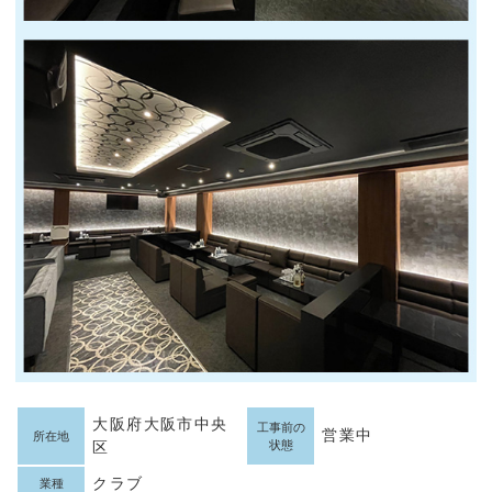
大阪府大阪市中央
工事前の
営業中
所在地
区
状態
クラブ
業種