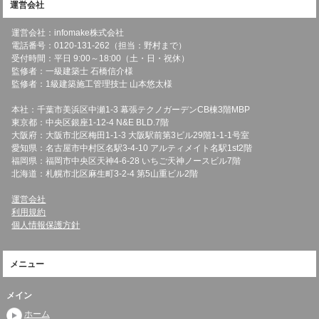
運営会社
運営会社：infomake株式会社
電話番号：0120-131-262（担当：野村まで）
受付時間：平日 9:00～18:00（土・日・祝休）
監修者：一級建築士 石橋信介様
監修者：1級建築施工管理技士 山本悠太様
本社：千葉市美浜区中瀬1-3 幕張テクノガーデンCB棟3階MBP
東京都：中央区銀座1-12-4 N&E BLD.7階
大阪府：大阪市北区梅田1-1-3 大阪駅前第3ビル29階1-1-1号室
愛知県：名古屋市中村区名駅3-4-10 アルティメイト名駅1st2階
福岡県：福岡市中央区天神4-6-28 いちご天神ノースビル7階
北海道：札幌市北区麻生町3-2-4 第5山重ビル2階
運営会社
利用規約
個人情報保護方針
メニュー
メイン
ホーム