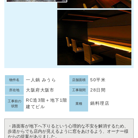
一人鍋 みうら
50平米
物件名
店舗面積
大阪府大阪市
28日間
所在地
工事期間
RC造3階＋地下1階
工事前の
鍋料理店
業種
状態
建てビル
・路面客が地下へ下りるという心理的な不安を解消するため、
歩道からでも店内が見えるように窓をあけるよう、オーナー様
からの提案がありました。