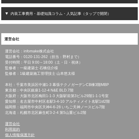
内装工事費用・基礎知識コラム・人気記事（タップで開閉）
運営会社
運営会社：infomake株式会社
電話番号：0120-131-262（担当：野村まで）
受付時間：平日 9:00～18:00（土・日・祝休）
監修者：一級建築士 石橋信介様
監修者：1級建築施工管理技士 山本悠太様
本社：千葉市美浜区中瀬1-3 幕張テクノガーデンCB棟3階MBP
東京都：中央区銀座1-12-4 N&E BLD.7階
大阪府：大阪市北区梅田1-1-3 大阪駅前第3ビル29階1-1-1号室
愛知県：名古屋市中村区名駅3-4-10 アルティメイト名駅1st2階
福岡県：福岡市中央区天神4-6-28 いちご天神ノースビル7階
北海道：札幌市北区麻生町3-2-4 第5山重ビル2階
運営会社
利用規約
個人情報保護方針