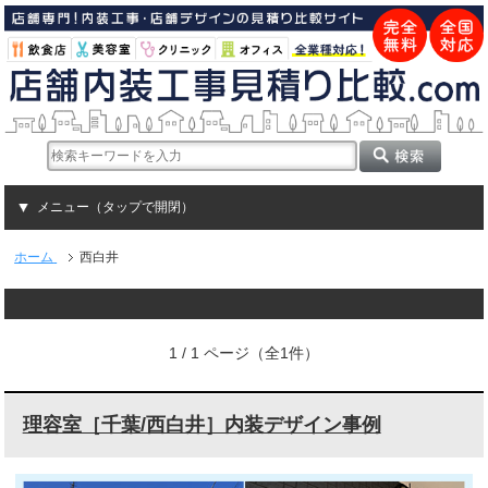
メニュー（タップで開閉）
ホーム
西白井
1 / 1 ページ（全1件）
理容室［千葉/西白井］内装デザイン事例