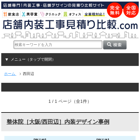
メニュー（タップで開閉）
ホーム
西田辺
1 / 1 ページ（全1件）
整体院［大阪/西田辺］内装デザイン事例