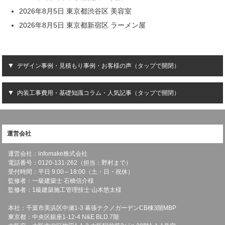
2026年8月5日 東京都渋谷区 美容室
2026年8月5日 東京都新宿区 ラーメン屋
デザイン事例・見積もり事例・お客様の声（タップで開閉）
内装工事費用・基礎知識コラム・人気記事（タップで開閉）
運営会社
運営会社：infomake株式会社
電話番号：0120-131-262（担当：野村まで）
受付時間：平日 9:00～18:00（土・日・祝休）
監修者：一級建築士 石橋信介様
監修者：1級建築施工管理技士 山本悠太様
本社：千葉市美浜区中瀬1-3 幕張テクノガーデンCB棟3階MBP
東京都：中央区銀座1-12-4 N&E BLD.7階