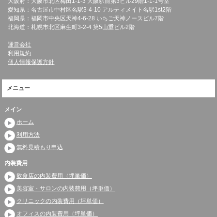
大阪府：大阪市北区梅田1-1-3 大阪駅前第3ビル29階1-1-1号室
愛知県：名古屋市中村区名駅3-4-10 アルティメイト名駅1st2階
福岡県：福岡市中央区天神4-6-28 いちご天神ノースビル7階
北海道：札幌市北区麻生町3-2-4 第5山重ビル2階
運営会社
利用規約
個人情報保護方針
メニュー
メイン
ホーム
利用方法
無料見積もり申込
内装費用
飲食店の内装費用（坪単価）
美容室・サロンの内装費用（坪単価）
クリニックの内装費用（坪単価）
オフィスの内装費用（坪単価）