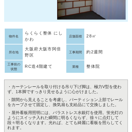
らくらく整体 にし
28㎡
物件名
店舗面積
かわ
大阪府大阪市阿倍
約2週間
所在地
工事期間
野区
工事前の
RC造4階建て
整体院
業種
状態
・カーテンレールを取り付ける吊り下げ脚は、極力V型を使わ
ず、1本脚ですっきり見せるように心がけました。
・隙間から見えることを考慮し、パーティション上部でレール
をカーブさせて固定し、換気扇も支給品にて交換しました。
・屋外看板用照明には、バラストレス水銀灯を使用。蛍光灯の
ようにスイッチ入れた瞬間に明るくならず、徐々に点灯して
段々明るくなります。光れば、とても綺麗に看板を照らしてく
れます。