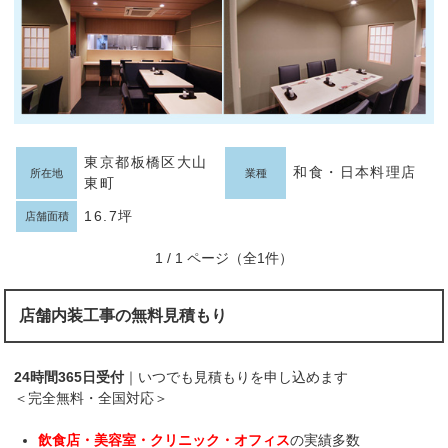
東京都板橋区大山
和食・日本料理店
所在地
業種
東町
16.7坪
店舗面積
1 / 1 ページ（全1件）
店舗内装工事の無料見積もり
24時間365日受付
｜いつでも見積もりを申し込めます
＜完全無料・全国対応＞
飲食店・美容室・クリニック・オフィス
の実績多数