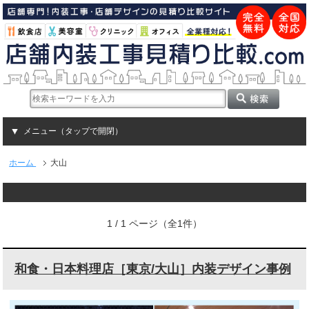
メニュー（タップで開閉）
ホーム
大山
1 / 1 ページ（全1件）
和食・日本料理店［東京/大山］内装デザイン事例