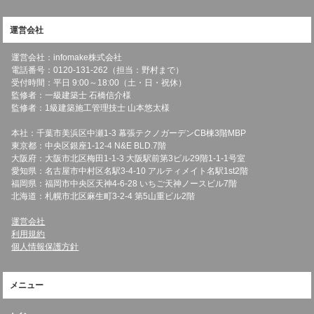
運営会社
運営会社：infomake株式会社
電話番号：0120-131-262（担当：野村まで）
受付時間：平日 9:00～18:00（土・日・祝休）
監修者：一級建築士 石橋信介様
監修者：1級建築施工管理技士 山本悠太様
本社：千葉市美浜区中瀬1-3 幕張テクノガーデンCB棟3階MBP
東京都：中央区銀座1-12-4 N&E BLD.7階
大阪府：大阪市北区梅田1-1-3 大阪駅前第3ビル29階1-1-1号室
愛知県：名古屋市中村区名駅3-4-10 アルティメイト名駅1st2階
福岡県：福岡市中央区天神4-6-28 いちご天神ノースビル7階
北海道：札幌市北区麻生町3-2-4 第5山重ビル2階
運営会社
利用規約
個人情報保護方針
メニュー