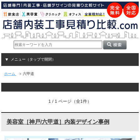
メニュー（タップで開閉）
ホーム
六甲道
1 / 1 ページ（全1件）
美容室［神戸/六甲道］内装デザイン事例