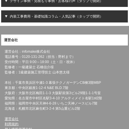
デザイン事例・見積もり事例・お客様の声（タップで開閉）
内装工事費用・基礎知識コラム・人気記事（タップで開閉）
運営会社
運営会社：infomake株式会社
電話番号：0120-131-262（担当：野村まで）
受付時間：平日 9:00～18:00（土・日・祝休）
監修者：一級建築士 石橋信介様
監修者：1級建築施工管理技士 山本悠太様
本社：千葉市美浜区中瀬1-3 幕張テクノガーデンCB棟3階MBP
東京都：中央区銀座1-12-4 N&E BLD.7階
大阪府：大阪市北区梅田1-1-3 大阪駅前第3ビル29階1-1-1号室
愛知県：名古屋市中村区名駅3-4-10 アルティメイト名駅1st2階
福岡県：福岡市中央区天神4-6-28 いちご天神ノースビル7階
北海道：札幌市北区麻生町3-2-4 第5山重ビル2階
運営会社
利用規約