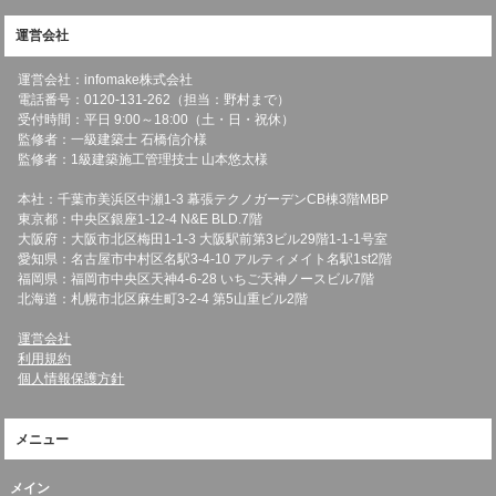
運営会社
運営会社：infomake株式会社
電話番号：0120-131-262（担当：野村まで）
受付時間：平日 9:00～18:00（土・日・祝休）
監修者：一級建築士 石橋信介様
監修者：1級建築施工管理技士 山本悠太様
本社：千葉市美浜区中瀬1-3 幕張テクノガーデンCB棟3階MBP
東京都：中央区銀座1-12-4 N&E BLD.7階
大阪府：大阪市北区梅田1-1-3 大阪駅前第3ビル29階1-1-1号室
愛知県：名古屋市中村区名駅3-4-10 アルティメイト名駅1st2階
福岡県：福岡市中央区天神4-6-28 いちご天神ノースビル7階
北海道：札幌市北区麻生町3-2-4 第5山重ビル2階
運営会社
利用規約
個人情報保護方針
メニュー
メイン