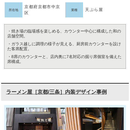
京都府京都市中京
天ぷら屋
所在地
業種
区
・焼き場の臨場感を楽しめる、カウンター中心に構成した和の
店舗空間。
・ガラス越しに調理の様子が見える、厨房前カウンターを設け
た客席配置。
・8席のカウンターと、店内奥に7名対応の掘り席個室を備えた
席構成。
ラーメン屋［京都/三条］内装デザイン事例