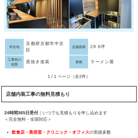
京都府京都市中京
28.6坪
所在地
店舗面積
区
工事前の
居抜き改装
ラーメン屋
業種
状態
1 / 1 ページ（全2件）
店舗内装工事の無料見積もり
24時間365日受付
｜いつでも見積もりを申し込めます
＜完全無料・全国対応＞
飲食店・美容室・クリニック・オフィス
の実績多数