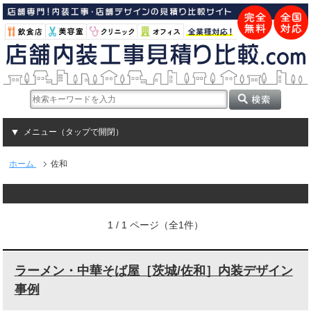
メニュー（タップで開閉）
ホーム
佐和
1 / 1 ページ（全1件）
ラーメン・中華そば屋［茨城/佐和］内装デザイン
事例