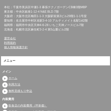
本社：千葉市美浜区中瀬1-3 幕張テクノガーデンCB棟3階MBP
東京都：中央区銀座1-12-4 N&E BLD.7階
大阪府：大阪市北区梅田1-1-3 大阪駅前第3ビル29階1-1-1号室
愛知県：名古屋市中村区名駅3-4-10 アルティメイト名駅1st2階
福岡県：福岡市中央区天神4-6-28 いちご天神ノースビル7階
北海道：札幌市北区麻生町3-2-4 第5山重ビル2階
運営会社
利用規約
個人情報保護方針
メニュー
メイン
ホーム
利用方法
無料見積もり申込
内装費用
飲食店の内装費用（坪単価）