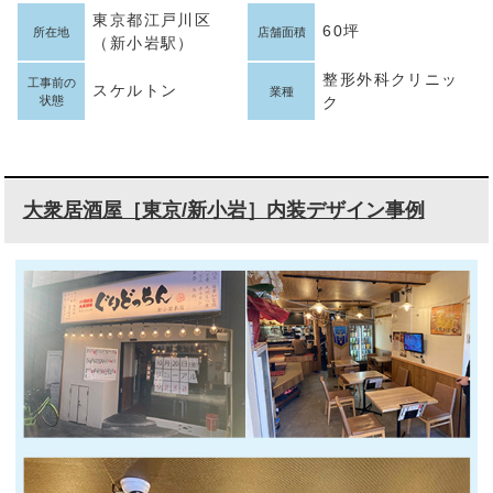
東京都江戸川区
60坪
所在地
店舗面積
（新小岩駅）
整形外科クリニッ
工事前の
スケルトン
業種
状態
ク
大衆居酒屋［東京/新小岩］内装デザイン事例