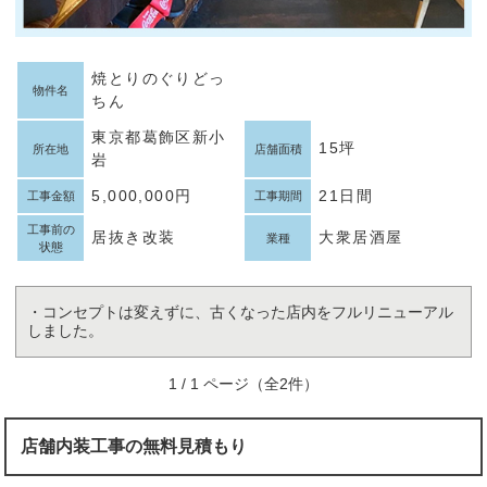
焼とりのぐりどっ
物件名
ちん
東京都葛飾区新小
15坪
所在地
店舗面積
岩
5,000,000円
21日間
工事金額
工事期間
工事前の
居抜き改装
大衆居酒屋
業種
状態
・コンセプトは変えずに、古くなった店内をフルリニューアル
しました。
1 / 1 ページ（全2件）
店舗内装工事の無料見積もり