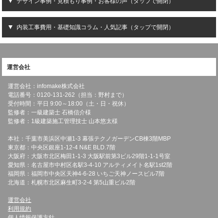
デザイン事例・見積もり事例・お客様の声（タップで開閉）
内装工事費用・基礎知識コラム・人気記事（タップで開閉）
運営会社
運営会社：infomake株式会社
電話番号：0120-131-262（担当：野村まで）
受付時間：平日 9:00～18:00（土・日・祝休）
監修者：一級建築士 石橋信介様
監修者：1級建築施工管理技士 山本悠太様
本社：千葉市美浜区中瀬1-3 幕張テクノガーデンCB棟3階MBP
東京都：中央区銀座1-12-4 N&E BLD.7階
大阪府：大阪市北区梅田1-1-3 大阪駅前第3ビル29階1-1-1号室
愛知県：名古屋市中村区名駅3-4-10 アルティメイト名駅1st2階
福岡県：福岡市中央区天神4-6-28 いちご天神ノースビル7階
北海道：札幌市北区麻生町3-2-4 第5山重ビル2階
運営会社
利用規約
個人情報保護方針