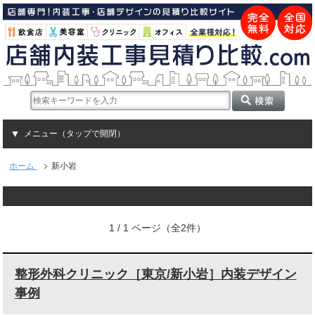
メニュー（タップで開閉）
ホーム
新小岩
1 / 1 ページ（全2件）
整形外科クリニック［東京/新小岩］内装デザイン
事例