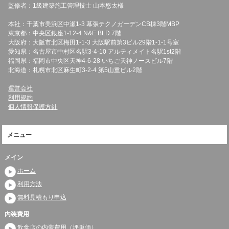
監修者：1級建築施工管理技士 山本悠太様
本社：千葉市美浜区中瀬1-3 幕張テクノガーデンCB棟3階MBP
東京都：中央区銀座1-12-4 N&E BLD.7階
大阪府：大阪市北区梅田1-1-3 大阪駅前第3ビル29階1-1-1号室
愛知県：名古屋市中村区名駅3-4-10 アルティメイト名駅1st2階
福岡県：福岡市中央区天神4-6-28 いちご天神ノースビル7階
北海道：札幌市北区麻生町3-2-4 第5山重ビル2階
運営会社
利用規約
個人情報保護方針
メニュー
メイン
ホーム
利用方法
無料見積もり申込
内装費用
飲食店の内装費用（坪単価）