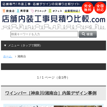
メニュー（タップで開閉）
ホーム
湘南台
1 / 1 ページ（全1件）
ワインバー［神奈川/湘南台］内装デザイン事例