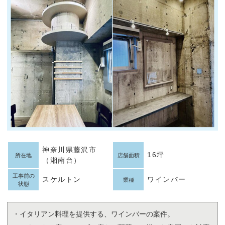
神奈川県藤沢市
16坪
所在地
店舗面積
（湘南台）
工事前の
スケルトン
ワインバー
業種
状態
・イタリアン料理を提供する、ワインバーの案件。