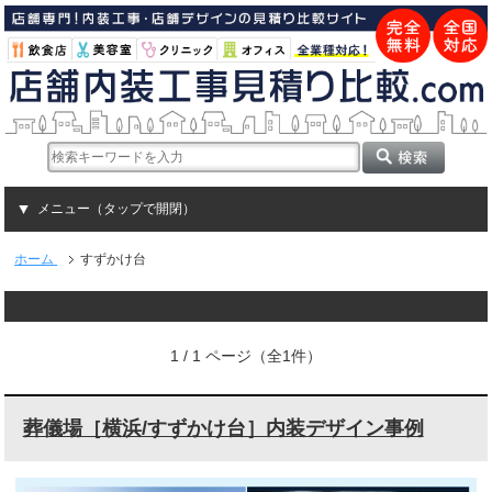
メニュー（タップで開閉）
ホーム
すずかけ台
1 / 1 ページ（全1件）
葬儀場［横浜/すずかけ台］内装デザイン事例