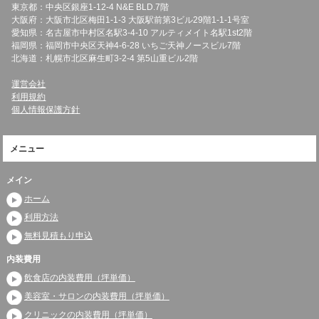
東京都：中央区銀座1-12-4 N&E BLD.7階
大阪府：大阪市北区梅田1-1-3 大阪駅前第3ビル29階1-1-1号室
愛知県：名古屋市中村区名駅3-4-10 アルティメイト名駅1st2階
福岡県：福岡市中央区天神4-6-28 いちご天神ノースビル7階
北海道：札幌市北区麻生町3-2-4 第5山重ビル2階
運営会社
利用規約
個人情報保護方針
メニュー
メイン
ホーム
利用方法
無料見積もり申込
内装費用
飲食店の内装費用（坪単価）
美容室・サロンの内装費用（坪単価）
クリニックの内装費用（坪単価）