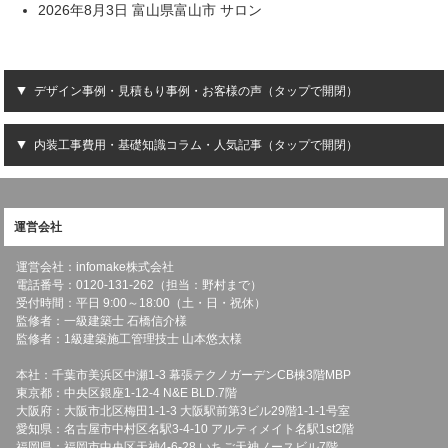
2026年8月3日 富山県富山市 サロン
デザイン事例・見積もり事例・お客様の声（タップで開閉）
内装工事費用・基礎知識コラム・人気記事（タップで開閉）
運営会社
運営会社：infomake株式会社
電話番号：0120-131-262（担当：野村まで）
受付時間：平日 9:00～18:00（土・日・祝休）
監修者：一級建築士 石橋信介様
監修者：1級建築施工管理技士 山本悠太様
本社：千葉市美浜区中瀬1-3 幕張テクノガーデンCB棟3階MBP
東京都：中央区銀座1-12-4 N&E BLD.7階
大阪府：大阪市北区梅田1-1-3 大阪駅前第3ビル29階1-1-1号室
愛知県：名古屋市中村区名駅3-4-10 アルティメイト名駅1st2階
福岡県：福岡市中央区天神4-6-28 いちご天神ノースビル7階