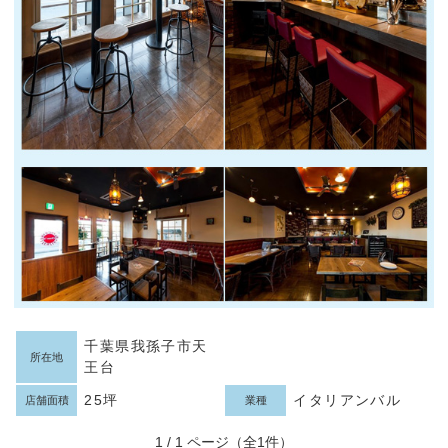
千葉県我孫子市天
所在地
王台
25坪
イタリアンバル
店舗面積
業種
1 / 1 ページ（全1件）