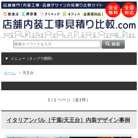
メニュー（タップで開閉）
ホーム
天王台
1 / 1 ページ（全1件）
イタリアンバル［千葉/天王台］内装デザイン事例