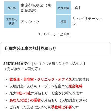
東京都板橋区（東
40坪
所在地
店舗面積
部練馬駅）
リハビリテーショ
工事前の
スケルトン
業種
状態
ン
1 / 1 ページ（全1件）
店舗内装工事の無料見積もり
24時間365日受付
｜いつでも見積もりを申し込めます
＜完全無料・全国対応＞
飲食店・美容室・クリニック・オフィス
の実績多数
現地調査・見積もり・プラン提案まで
完全無料
最大
3社～5社
の見積もり・提案を比較できます
あなたの近くの業者
が見積もり（現地調査も無料）
ご紹介した業者に決めても
手数料は不要
です