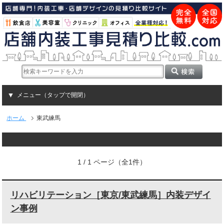
メニュー（タップで開閉）
ホーム
東武練馬
1 / 1 ページ（全1件）
リハビリテーション［東京/東武練馬］内装デザイ
ン事例