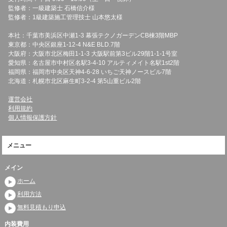
監修者：一級建築士 石橋信介様
監修者：1級建築施工管理技士 山本悠太様
本社：千葉市美浜区中瀬1-3 幕張テクノガーデンCB棟3階MBP
東京都：中央区銀座1-12-4 N&E BLD.7階
大阪府：大阪市北区梅田1-1-3 大阪駅前第3ビル29階1-1-1号室
愛知県：名古屋市中村区名駅3-4-10 アルティメイト名駅1st2階
福岡県：福岡市中央区天神4-6-28 いちご天神ノースビル7階
北海道：札幌市北区麻生町3-2-4 第5山重ビル2階
運営会社
利用規約
個人情報保護方針
メニュー
メイン
ホーム
利用方法
無料見積もり申込
内装費用