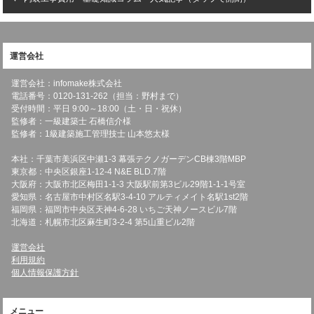
運営会社
運営会社：infomake株式会社
電話番号：0120-131-262（担当：野村まで）
受付時間：平日 9:00～18:00（土・日・祝休）
監修者：一級建築士 石橋信介様
監修者：1級建築施工管理技士 山本悠太様
本社：千葉市美浜区中瀬1-3 幕張テクノガーデンCB棟3階MBP
東京都：中央区銀座1-12-4 N&E BLD.7階
大阪府：大阪市北区梅田1-1-3 大阪駅前第3ビル29階1-1-1号室
愛知県：名古屋市中村区名駅3-4-10 アルティメイト名駅1st2階
福岡県：福岡市中央区天神4-6-28 いちご天神ノースビル7階
北海道：札幌市北区麻生町3-2-4 第5山重ビル2階
運営会社
利用規約
個人情報保護方針
メニュー