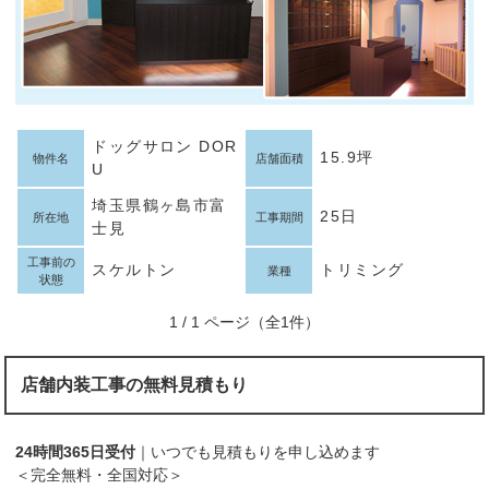
ドッグサロン DOR
15.9坪
物件名
店舗面積
U
埼玉県鶴ヶ島市富
25日
所在地
工事期間
士見
工事前の
スケルトン
トリミング
業種
状態
1 / 1 ページ（全1件）
店舗内装工事の無料見積もり
24時間365日受付
｜いつでも見積もりを申し込めます
＜完全無料・全国対応＞