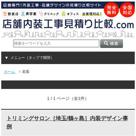
メニュー（タップで開閉）
ホーム
若葉
1 / 1 ページ（全1件）
トリミングサロン［埼玉/鶴ヶ島］内装デザイン事
例